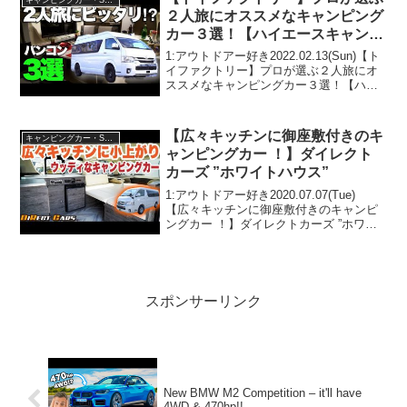
２人旅にオススメなキャンピング
カー３選！【ハイエースキャンピ
ングカー】
1:アウトドアー好き2022.02.13(Sun)【ト
イファクトリー】プロが選ぶ２人旅にオ
ススメなキャンピングカー３選！【ハイ
エースキャンピングカー】って人気で話
題らしいぞ、見逃さないで！！2:アウト
ドアー好き2022.02.13(Sun)...
【広々キッチンに御座敷付きのキ
キャンピングカー・SUV人気車種
ャンピングカー ！】ダイレクト
カーズ ”ホワイトハウス”
1:アウトドアー好き2020.07.07(Tue)
【広々キッチンに御座敷付きのキャンピ
ングカー ！】ダイレクトカーズ ”ホワイ
トハウス”って人気で話題らしいぞ、見逃
さないで！！2:アウトドアー好き
2020.07.07(Tue)この動画は注目...
スポンサーリンク
New BMW M2 Competition – it'll have
4WD & 470hp!!