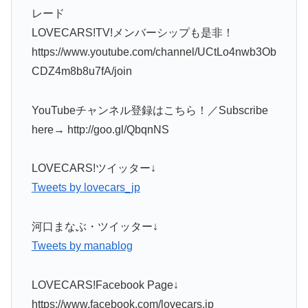
レード
LOVECARS!TV!メンバーシップも是非！
https://www.youtube.com/channel/UCtLo4nwb3Ob
CDZ4m8b8u7fA/join
YouTubeチャンネル登録はこちら！／Subscribe
here→ http://goo.gl/QbqnNS
LOVECARS!ツイッター↓
Tweets by lovecars_jp
河口まなぶ・ツイッター↓
Tweets by manablog
LOVECARS!Facebook Page↓
https://www.facebook.com/lovecars.jp