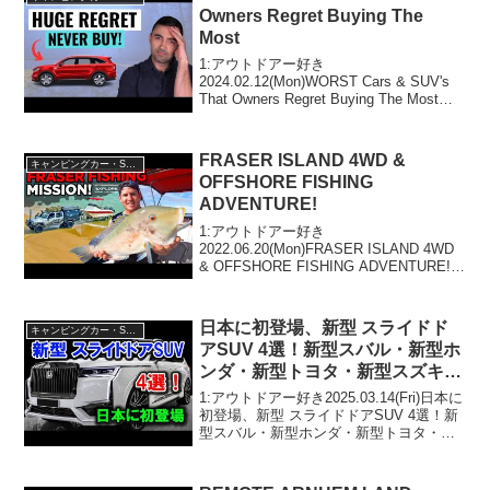
Owners Regret Buying The
Most
1:アウトドアー好き
2024.02.12(Mon)WORST Cars & SUV's
That Owners Regret Buying The Mostっ
て人気で話題らしいぞ、見逃さない
で！！2:アウトドアー好き
2024.02.12(M...
FRASER ISLAND 4WD &
キャンピングカー・SUV人気車種
OFFSHORE FISHING
ADVENTURE!
1:アウトドアー好き
2022.06.20(Mon)FRASER ISLAND 4WD
& OFFSHORE FISHING ADVENTURE!っ
て人気で話題らしいぞ、見逃さない
で！！2:アウトドアー好き
2022.06.20(Mon)この動...
日本に初登場、新型 スライドド
キャンピングカー・SUV人気車種
アSUV 4選！新型スバル・新型ホ
ンダ・新型トヨタ・新型スズキの
全貌公開！
1:アウトドアー好き2025.03.14(Fri)日本に
初登場、新型 スライドドアSUV 4選！新
型スバル・新型ホンダ・新型トヨタ・新
型スズキの全貌公開！って人気で話題ら
しいぞ、見逃さないで！！2:アウトドア
ー好き2025.03.14(Fr...