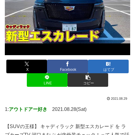
X
Facebook
はてブ
LINE
コピー
2021.08.29
1:
アウトドアー好き
2021.08.28(Sat)
【SUVの王様】 キャディラック 新型エスカレード を ラ
ブカーズTV 河口まなぶ が内外装チェック！って人気で話