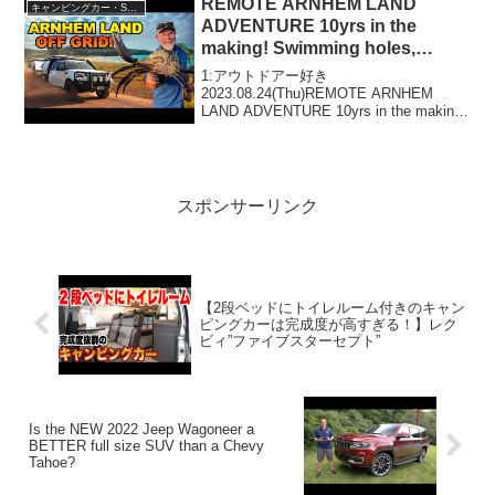
REMOTE ARNHEM LAND
キャンピングカー・SUV人気車種
ADVENTURE 10yrs in the
making! Swimming holes,
fishing & mud crab catch &
1:アウトドアー好き
cook
2023.08.24(Thu)REMOTE ARNHEM
LAND ADVENTURE 10yrs in the making!
Swimming holes, fishing & mud crab
catch & co...
スポンサーリンク
【2段ベッドにトイレルーム付きのキャン
ピングカーは完成度が高すぎる！】レク
ビィ”ファイブスターセプト”
Is the NEW 2022 Jeep Wagoneer a
BETTER full size SUV than a Chevy
Tahoe?