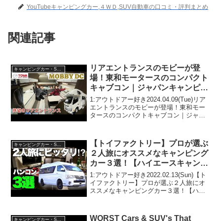
YouTubeキャンピングカー,４ＷＤ,SUV自動車の口コミ・評判まとめ
関連記事
リアエントランスのモビーが登
キャンピングカー・SUV人気車種
場！東和モータースのコンパクト
キャブコン｜ジャパンキャンピン
グカーショー2024
1:アウトドアー好き2024.04.09(Tue)リア
エントランスのモビーが登場！東和モー
タースのコンパクトキャブコン｜ジャパ
ンキャンピングカーショー2024って人気
で話題らしいぞ、見逃さないで！！2:ア
ウトドアー好き2024.04.09(...
【トイファクトリー】プロが選ぶ
キャンピングカー・SUV人気車種
２人旅にオススメなキャンピング
カー３選！【ハイエースキャンピ
ングカー】
1:アウトドアー好き2022.02.13(Sun)【ト
イファクトリー】プロが選ぶ２人旅にオ
ススメなキャンピングカー３選！【ハイ
エースキャンピングカー】って人気で話
題らしいぞ、見逃さないで！！2:アウト
ドアー好き2022.02.13(Sun)...
WORST Cars & SUV's That
キャンピングカー・SUV人気車種