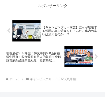
スポンサーリンク
【キャンピングカー家族】誰もが敬遠す
る禁断の車内焼肉をしてみた。車内の臭
いは消えるのか！？
地表最強SUV降臨！傳說中的650匹休旅
猛牛現身！多金愛家好男人的首選？全球
熱賣刷新品牌銷售紀錄｜藍寶堅尼
Lamborghini URUS【超派人生】
ホーム
キャンピングカー・SUV人気車種