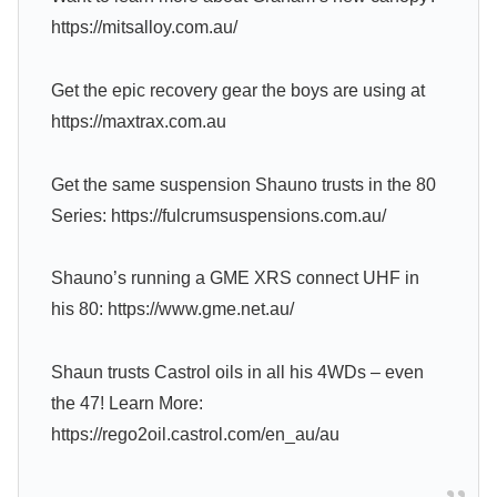
https://mitsalloy.com.au/
Get the epic recovery gear the boys are using at
https://maxtrax.com.au
Get the same suspension Shauno trusts in the 80
Series: https://fulcrumsuspensions.com.au/
Shauno’s running a GME XRS connect UHF in
his 80: https://www.gme.net.au/
Shaun trusts Castrol oils in all his 4WDs – even
the 47! Learn More:
https://rego2oil.castrol.com/en_au/au