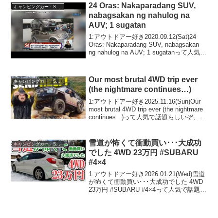
いぞ、見逃さないで！！...
24 Oras: Nakaparadang SUV,
キャンピングカー・SUV人気車種
nabagsakan ng nahulog na
AUV; 1 sugatan
1:アウトドアー好き2020.09.12(Sat)24
Oras: Nakaparadang SUV, nabagsakan
ng nahulog na AUV; 1 sugatanって人気で
話題らしいぞ、見逃さないで！！2:アウ
トドアー好...
Our most brutal 4WD trip ever
キャンピングカー・SUV人気車種
(the nightmare continues…)
1:アウトドアー好き2025.11.16(Sun)Our
most brutal 4WD trip ever (the nightmare
continues...)って人気で話題らしいぞ、見
逃さないで！！2:アウトドアー好き
2025.11...
雪道が怖くて衝動買い･･･大成功
キャンピングカー・SUV人気車種
でした 4WD 23万円 #SUBARU
#4×4
1:アウトドアー好き2026.01.21(Wed)雪道
が怖くて衝動買い･･･大成功でした 4WD
23万円 #SUBARU #4×4って人気で話題ら
しいぞ、見逃さないで！！2:アウトドア
ー好き2026.01.21(Wed)この動画は注目で
す...