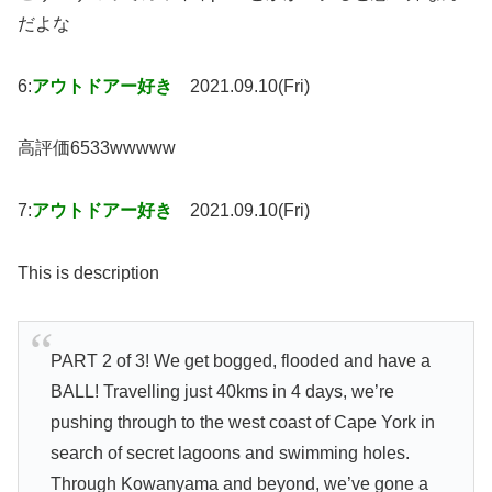
だよな
6:
アウトドアー好き
2021.09.10(Fri)
高評価6533wwwww
7:
アウトドアー好き
2021.09.10(Fri)
This is description
PART 2 of 3! We get bogged, flooded and have a
BALL! Travelling just 40kms in 4 days, we’re
pushing through to the west coast of Cape York in
search of secret lagoons and swimming holes.
Through Kowanyama and beyond, we’ve gone a