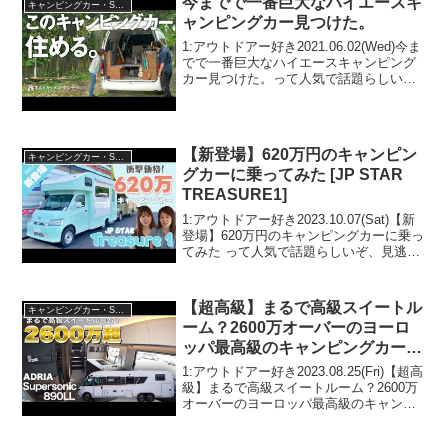
今までで一番巨大なハイエースキ
キャンピングカー・SUV人気車種
ャンピングカー見つけた。
1:アウトドアー好き2021.06.02(Wed)今ま
でで一番巨大なハイエースキャンピング
カー見つけた。って人気で話題らしい
ぞ、見逃さないで！！2:アウトドアー好
き2021.06.02(Wed)この動画は注目です！
3:アウトドアー好き202...
【新登場】620万円のキャンピン
キャンピングカー・SUV人気車種
グカーに乗ってみた [JP STAR
TREASURE1]
1:アウトドアー好き2023.10.07(Sat)【新
登場】620万円のキャンピングカーに乗っ
てみた って人気で話題らしいぞ、見逃さ
ないで！！2:アウトドアー好き
2023.10.07(Sat)この動画は注目です！3:
アウトドアー好き2023...
【超高級】まるで高級スイートル
キャンピングカー・SUV人気車種
ーム？2600万オーバーのヨーロ
ッパ最高級のキャンピングカーを
レビュー！【ADRIA Supersonic
1:アウトドアー好き2023.08.25(Fri)【超高
890LL】
級】まるで高級スイートルーム？2600万
オーバーのヨーロッパ最高級のキャンピ
ングカーをレビュー！【ADRIA
Supersonic 890LL】って人気で話題らし