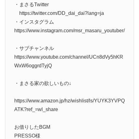
・まさるTwitter
https://twitter.com/DD_dai_dai?lang=ja
・インスタグラム
https://www.instagram.com/msr_masaru_youtuber/
・サブチャンネル
https://www.youtube.com/channel/UCn8dVy5hKR
WxW6oggrdTyjQ
・まさる家の欲しいもの↓
https://www.amazon.jp/hz/wishlist/ls/YUYK3YVPQ
ATK?ref_=wl_share
お借りしたBGM
PRESSO様