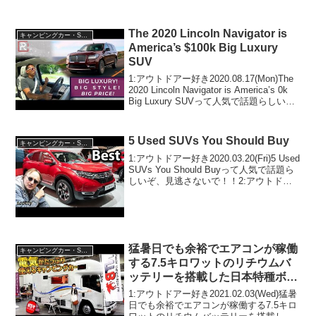
The 2020 Lincoln Navigator is
キャンピングカー・SUV人気車種
America’s $100k Big Luxury
SUV
1:アウトドアー好き2020.08.17(Mon)The
2020 Lincoln Navigator is America’s 0k
Big Luxury SUVって人気で話題らしい
ぞ、見逃さないで！！2:アウトドアー好
き2020.08....
5 Used SUVs You Should Buy
キャンピングカー・SUV人気車種
1:アウトドアー好き2020.03.20(Fri)5 Used
SUVs You Should Buyって人気で話題ら
しいぞ、見逃さないで！！2:アウトドア
ー好き2020.03.20(Fri)This movie3:アウト
ドアー好き2020...
猛暑日でも余裕でエアコンが稼働
キャンピングカー・SUV人気車種
する7.5キロワットのリチウムバ
ッテリーを搭載した日本特種ボデ
ィーのキャブコンASAKAZE
1:アウトドアー好き2021.02.03(Wed)猛暑
日でも余裕でエアコンが稼働する7.5キロ