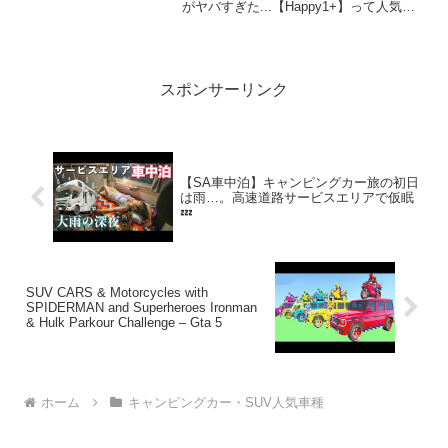
がヤバすぎた...【Happy1+】って人気で
話題らしいぞ、見逃さないで！！2:アウ
トドアー好き2025.08.31(Sun)この動画は
注目です！...
スポンサーリンク
【SA車中泊】キャンピングカー旅の初日
は雨…。高速道路サービスエリアで仮眠
💤
SUV CARS & Motorcycles with
SPIDERMAN and Superheroes Ironman
& Hulk Parkour Challenge – Gta 5
ホーム
キャンピングカー・SUV人気車種