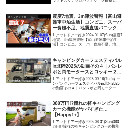
ワットのリチウムバッテリーを搭載した
日本特種ボディーのキャブコン
ASAKAZEって人気で話題らしいぞ、見
逃さないで！！2:アウトドアー好き
震度7地震、3m津波警報【富山避
キャンピングカー・SUV人気車種
2021...
難車中泊生活】コンビニ、スーパ
ー食糧不足、地震直後パニック状
態からリアルな映像記録 | 2024年
1:アウトドアー好き2024.01.07(Sun)震度7
1月1日能登半島地震
地震、3m津波警報【富山避難車中泊生
活】コンビニ、スーパー食糧不足、地震
直後パニック状態からリアルな映像記録 |
2024年1月1日能登半島地震って人気で話
題らしいぞ、見逃さないで！！...
キャンピングカーフェスティバル
キャンピングカー・SUV人気車種
in北陸2025の動画その４｜バンレ
ボと岡モータースとロッキー２と
AtoZとミシマダイハツとセキソ
1:アウトドアー好き2025.09.16(Tue)キャ
ーボディとバンテックとフジカー
ンピングカーフェスティバルin北陸2025
の動画その４｜バンレボと岡モータース
ズジャパンとカーロとグランドモ
とロッキー２とAtoZとミシマダイハツと
ーター
セキソーボディとバンテックとフジカー
ズジャパンとカーロとグランドモー...
380万円!?憧れの軽キャンピング
キャンピングカー・SUV人気車種
カーの機能がヤバすぎた…
【Happy1+】
1:アウトドアー好き2025.08.31(Sun)380
万円!?憧れの軽キャンピングカーの機能