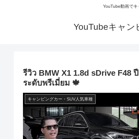
YouTube動画
YouTubeキ
รีวิว BMW X1 1.8d sDrive F48 
ระดับพรีเมี่ยม 🍁
キャンピングカー・SUV人気車種