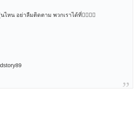
หน อย่าลืมติดตาม พวกเราได้ที่👇🏻👇🏻
dstory89