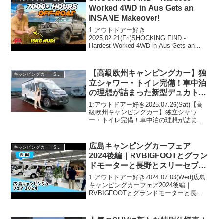
Worked 4WD in Aus Gets an
INSANE Makeover!
1:アウトドアー好き
2025.02.21(Fri)SHOCKING FIND -
Hardest Worked 4WD in Aus Gets an
INSANE Makeover!って人気で話題らし
いぞ、見逃さないで！！2:アウトドアー
好...
【高級欧州キャンピングカー】独
キャンピングカー・SUV人気車種
立シャワー・トイレ完備！車中泊
の理想が詰まった新型デュカト｜
東和モータース Sunlight T68
1:アウトドアー好き2025.07.26(Sat)【高
級欧州キャンピングカー】独立シャワ
ー・トイレ完備！車中泊の理想が詰まっ
た新型デュカト｜東和モータース
Sunlight T68って人気で話題らしいぞ、見
逃さないで！！2:アウトドアー...
広島キャンピングカーフェア
キャンピングカー・SUV人気車種
2024後編｜RVBIGFOOTとグラン
ドモーターと長野とスリーセブン
とオートワンとパパビルドとドリ
1:アウトドアー好き2024.07.03(Wed)広島
ームエーティーとちょいCamとフ
キャンピングカーフェア2024後編｜
RVBIGFOOTとグランドモーターと長野
ジカーズジャパンとぷちキャン
とスリーセブンとオートワンとパパビル
ドとドリームエーティーとちょいCamと
フジカーズジャパンとぷちキャンって...