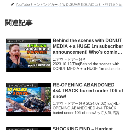
YouTubeキャンピングカー,４ＷＤ,SUV自動車の口コミ・評判まとめ
関連記事
Behind the scenes with DONUT
キャンピングカー・SUV人気車種
MEDIA + a HUGE 1m subscriber
announcement! Who's coming
with us?
1:アウトドアー好き
2023.10.12(Thu)Behind the scenes with
DONUT MEDIA + a HUGE 1m subscriber
announcement! Who's coming with us?っ
て...
RE-OPENING ABANDONED
キャンピングカー・SUV人気車種
4×4 TRACK buried under 10ft of
snow!
1:アウトドアー好き2024.07.02(Tue)RE-
OPENING ABANDONED 4x4 TRACK
buried under 10ft of snow!って人気で話題
らしいぞ、見逃さないで！！2:アウトド
アー好き2024.07....
SHOCKING FIND – Hardest
キャンピングカー・SUV人気車種