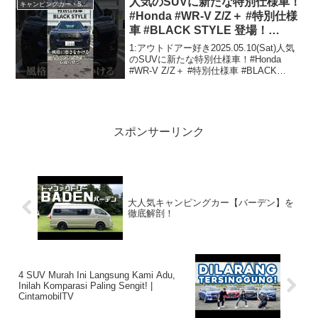
人気のSUVに新たな特別仕様車！
キャンピングカー・SUV人気車種
#Honda #WR-V Z/Z＋ #特別仕様
車 #BLACK STYLE 登場！
#honda好きと繋がりたい #WRV
1:アウトドアー好き2025.05.10(Sat)人気
のSUVに新たな特別仕様車！#Honda
#WR-V Z/Z＋ #特別仕様車 #BLACK
STYLE 登場！ #honda好きと繋がりたい
#WRVって人気で話題らしいぞ、見逃さ
ないで...
スポンサーリンク
大人気キャンピングカー【バーデン】を
徹底解剖！
4 SUV Murah Ini Langsung Kami Adu,
Inilah Komparasi Paling Sengit! |
CintamobilTV