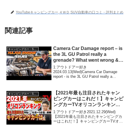
YouTubeキャンピングカー,４ＷＤ,SUV自動車の口コミ・評判まとめ
関連記事
Camera Car Damage report – is
キャンピングカー・SUV人気車種
the 3L GU Patrol really a
grenade? What went wrong &
how we fixed it
1:アウトドアー好き
2024.03.13(Wed)Camera Car Damage
report - is the 3L GU Patrol really a
grenade? What went wrong & how we
fixed...
【2021年最も注目されたキャン
キャンピングカー・SUV人気車種
ピングカーはこれだ！】キャンピ
ングカーTVオリコンランキング
10位から6位を紹介！
1:アウトドアー好き2021.12.29(Wed)
【2021年最も注目されたキャンピングカ
ーはこれだ！】キャンピングカーTVオリ
コンランキング10位から6位を紹介！って
人気で話題らしいぞ、見逃さないで！！