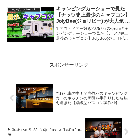
キャンピングカーショーで見た
キャンピングカー・SUV人気車種
【ナッツ史上最少のキャブコン】
JolyBee(ジョリビー) が大人気 日
本の道路事情に合わせてきたスマ
1:アウトドアー好き2025.06.22(Sun)キャ
ートキャブコンを紹介＆要点を徹
ンピングカーショーで見た【ナッツ史上
最少のキャブコン】JolyBee(ジョリビー)
底解説
が大人気 日本の道路事情に合わせてきた
スマートキャブコンを紹介＆要点を徹底
解説って人気で話題らしいぞ、...
スポンサーリンク
これが車の中！？自作バスキャンピング
カーのキッチンの照明を手作りしたら映
え過ぎた【路線型バスコン製作㊶】
5 อันดับ รถ SUV สุดคุ้ม ในราคาไม่เกินล้าน
🍁