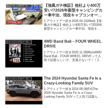
2:アウトドアー好き2021.12....
【強風ガチ検証】他社より400万
キャンピングカー・SUV人気車種
安い!?2026年新型キャンピングカ
ー車中泊、現役キャブコンオーナ
ーが感じたデメリット2つ【GSカ
1:アウトドアー好き2026.04.15(Wed)【強
スタム】
風ガチ検証】他社より400万安い!?2026年
新型キャンピングカー車中泊、現役キャ
ブコンオーナーが感じたデメリット2つ
【GSカスタム】って人気で話題らしい
ぞ、見逃さないで！！2:アウトド...
4WD Band Bali – FOUR WHEEL
キャンピングカー・SUV人気車種
DRIVE
1:アウトドアー好き2020.11.09(Mon)4WD
Band Bali - FOUR WHEEL DRIVEって人
気で話題らしいぞ、見逃さないで！！2:
アウトドアー好き2020.11.09(Mon)この動
画は注目です！3:アウトドアー...
The 2024 Hyundai Santa Fe Is a
キャンピングカー・SUV人気車種
Crazy-Looking Family SUV
1:アウトドアー好き2024.08.09(Fri)The
2024 Hyundai Santa Fe Is a Crazy-
Looking Family SUVって人気で話題らし
いぞ、見逃さないで！！2:アウトドアー
好き2024.08.09...