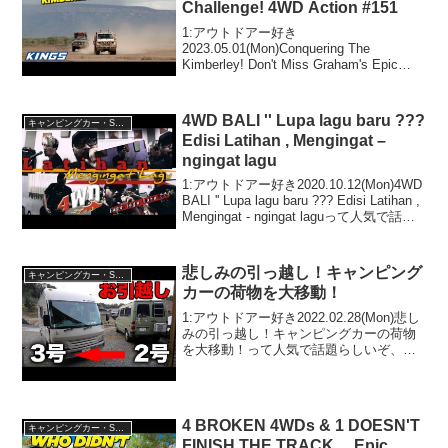
Challenge! 4WD Action #151
1:アウトドアー好き
2023.05.01(Mon)Conquering The
Kimberley! Don't Miss Graham's Epic
Challenge! 4WD Action #151って人気で
話題らしいぞ、見逃さないで...
4WD BALI '' Lupa lagu baru ???
キャンピングカー・SUV人気車種
Edisi Latihan , Mengingat –
ngingat lagu
1:アウトドアー好き2020.10.12(Mon)4WD
BALI '' Lupa lagu baru ??? Edisi Latihan ,
Mengingat - ngingat laguって人気で話題
らしいぞ、見逃さないで！！2:アウ...
悲しみの引っ越し！キャンピング
キャンピングカー・SUV人気車種
カーの荷物を大移動！
1:アウトドアー好き2022.02.28(Mon)悲し
みの引っ越し！キャンピングカーの荷物
を大移動！って人気で話題らしいぞ、見
逃さないで！！2:アウトドアー好き
2022.02.28(Mon)この動画は注目です！3:
アウトドアー好き2022....
4 BROKEN 4WDs & 1 DOESN'T
キャンピングカー・SUV人気車種
FINISH THE TRACK… Epic