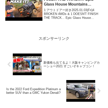
Glass House Mountains
CARNAGE!
1:アウトドアー好き2025.01.03(Fri)4
BROKEN 4WDs & 1 DOESN'T FINISH
THE TRACK... Epic Glass House
Mountains CARNAGE!って人気で話題ら
しいぞ、見逃...
スポンサーリンク
新価格も出てるよ！大阪キャンピングカ
ーショー2021 すごいぞキャブコン！
Is the 2022 Ford Expedition Platinum a
better SUV than a GMC Yukon Denali?