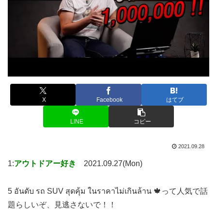
X
Facebook
はてブ
LINE
コピー
2021.09.28
1:
アウトドアー好き
2021.09.27(Mon)
5 อันดับ รถ SUV สุดคุ้ม ในราคาไม่เกินล้าน 🍁って人気で話
題らしいぞ、見逃さないで！！