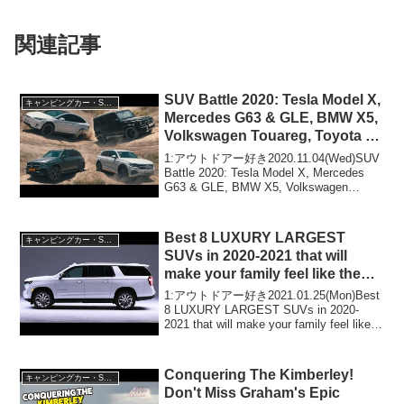
関連記事
SUV Battle 2020: Tesla Model X,
キャンピングカー・SUV人気車種
Mercedes G63 & GLE, BMW X5,
Volkswagen Touareg, Toyota FJ
Cruiser
1:アウトドアー好き2020.11.04(Wed)SUV
Battle 2020: Tesla Model X, Mercedes
G63 & GLE, BMW X5, Volkswagen
Touareg, Toyota FJ Cruis...
Best 8 LUXURY LARGEST
キャンピングカー・SUV人気車種
SUVs in 2020-2021 that will
make your family feel like the
emperor FullsizeSUV
1:アウトドアー好き2021.01.25(Mon)Best
8 LUXURY LARGEST SUVs in 2020-
2021 that will make your family feel like
the emperor Fullsi...
Conquering The Kimberley!
キャンピングカー・SUV人気車種
Don't Miss Graham's Epic