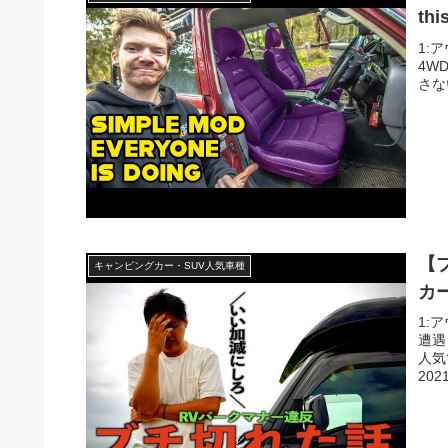
thi
1:ア
4WD
さな
【
キャンピングカー・SUV人気車種
カ
1:
遭遇
人気
202