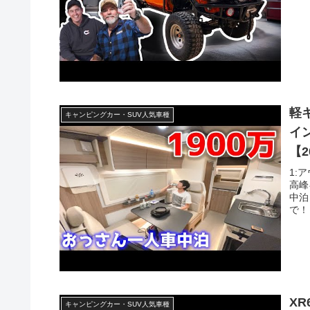
軽
キャンピングカー・SUV人気車種
イ
【2
1:
高峰
中泊
で！
XR6
キャンピングカー・SUV人気車種