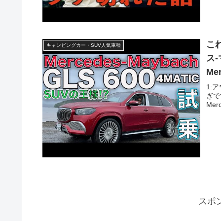
こ
キャンピングカー・SUV人気車種
ス-
Me
1:
ぎで
Mer
スポ