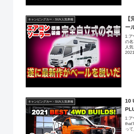
【
キャンピングカー・SUV人気車種
ー
1:
の名
人気
202
10 
キャンピングカー・SUV人気車種
PLU
1:ア
that
って