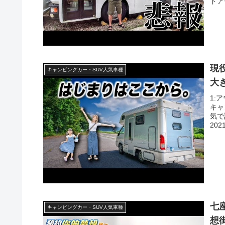
ドアー
現
キャンピングカー・SUV人気車種
大
1:
キャ
気で
202
七座
キャンピングカー・SUV人気車種
想街