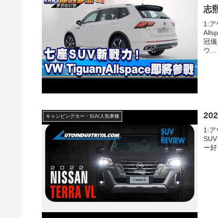
志
1:ア
Al
冠儀
ウ...
202
キャンピングカー・SUV人気車種
1:ア
SU
ー好き