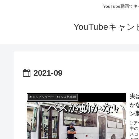
YouTube動画
YouTubeキ
2021-09
実
キャンピングカー・SUV人気車種
か
ン
1:
中の
スコ