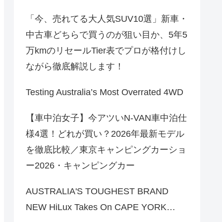
「今、売れてる大人気SUV10選」新車・
中古車どちらで買うのが狙い目か、5年5
万kmのリセールTier表でプロが格付けし
ながら徹底解説します！
Testing Australia’s Most Overrated 4WD
【車中泊女子】今アツいN-VAN車中泊仕
様4選！どれが買い？2026年最新モデル
を徹底比較／東京キャンピングカーショ
ー2026・キャンピングカー
AUSTRALIA'S TOUGHEST BRAND
NEW HiLux Takes On CAPE YORK…