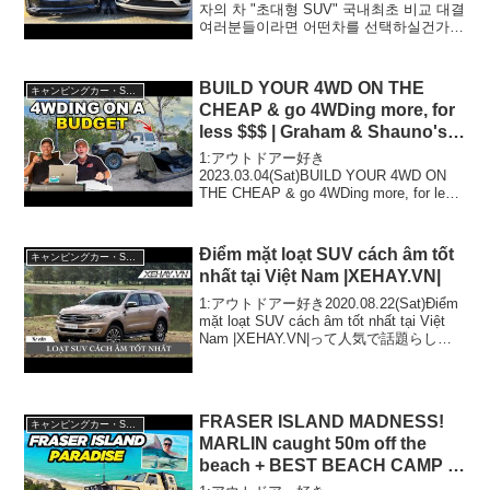
자의 차 "초대형 SUV" 국내최초 비교 대결
여러분들이라면 어떤차를 선택하실건가
요?!!って人気で話題らしいぞ、見逃さな
いで！！2:アウトドアー好き
2021.11.18(Thu...
BUILD YOUR 4WD ON THE
キャンピングカー・SUV人気車種
CHEAP & go 4WDing more, for
less $$$ | Graham & Shauno's
expert tips
1:アウトドアー好き
2023.03.04(Sat)BUILD YOUR 4WD ON
THE CHEAP & go 4WDing more, for less
$$$ | Graham & Shauno's expert tipsって
人気で...
Điểm mặt loạt SUV cách âm tốt
キャンピングカー・SUV人気車種
nhất tại Việt Nam |XEHAY.VN|
1:アウトドアー好き2020.08.22(Sat)Điểm
mặt loạt SUV cách âm tốt nhất tại Việt
Nam |XEHAY.VN|って人気で話題らしい
ぞ、見逃さないで！！2:アウトドアー好
き2020.08...
FRASER ISLAND MADNESS!
キャンピングカー・SUV人気車種
MARLIN caught 50m off the
beach + BEST BEACH CAMP IN
AUS! 4WD24/7 on K'Gari