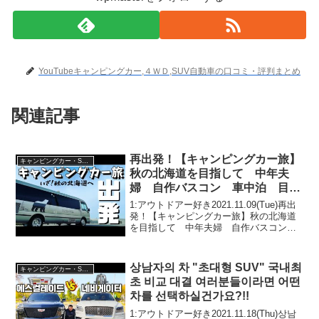
YouTubeキャンピングカー,４ＷＤ,SUV自動車の口コミ・評判まとめ
関連記事
再出発！【キャンピングカー旅】
キャンピングカー・SUV人気車種
秋の北海道を目指して 中年夫
婦 自作バスコン 車中泊 目指
せ！日本一周旅
1:アウトドアー好き2021.11.09(Tue)再出
発！【キャンピングカー旅】秋の北海道
を目指して 中年夫婦 自作バスコン
車中泊 目指せ！日本一周旅って人気で
話題らしいぞ、見逃さないで！！2:アウ
トドアー好き2021.11.09(Tue...
상남자의 차 "초대형 SUV" 국내최
キャンピングカー・SUV人気車種
초 비교 대결 여러분들이라면 어떤
차를 선택하실건가요?!!
1:アウトドアー好き2021.11.18(Thu)상남