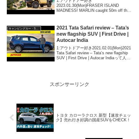
1:アウトドアー好き
2023.01.30(Mon)FRASER ISLAND
MADNESS! MARLIN caught 50m off the
beach + BEST BEACH CAMP IN AUS!
4WD24/7 on K'G...
2021 Tata Safari review – Tata’s
キャンピングカー・SUV人気車種
new flagship SUV | First Drive |
Autocar India
1:アウトドアー好き2021.02.01(Mon)2021
Tata Safari review – Tata’s new flagship
SUV | First Drive | Autocar Indiaって人気
で話題らしいぞ、見逃さな...
スポンサーリンク
トヨタ カローラクロス 新型【速攻チェッ
ク】売れ行き好調の国産SUVをCHECK！