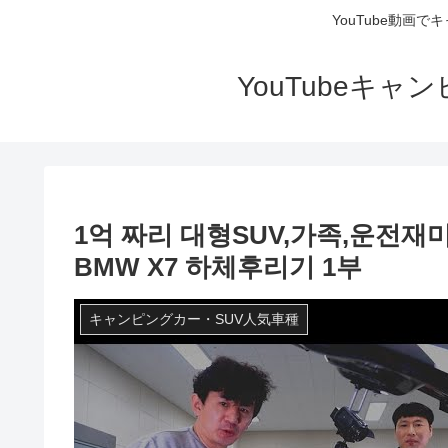
YouTube動画
YouTubeキ
1억 짜리 대형SUV,가족,운전재미
BMW X7 하체후리기 1부
キャンピングカー・SUV人気車種