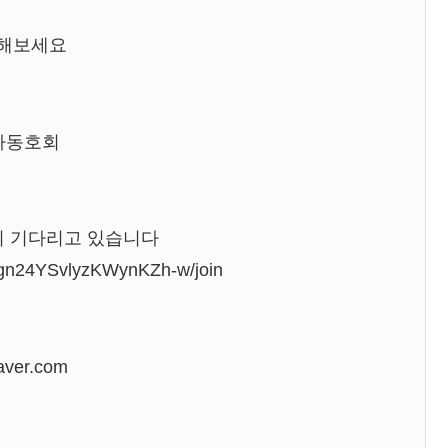
 해보세요
동차동호회
택이 기다리고 있습니다
mgn24YSvlyzKWynKZh-w/join
ver.com