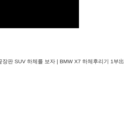
장판 SUV 하체를 보자 | BMW X7 하체후리기 1부出