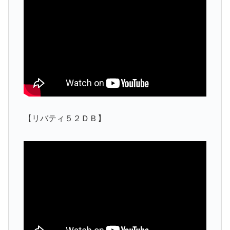
【リバティ５２ＤＢ】