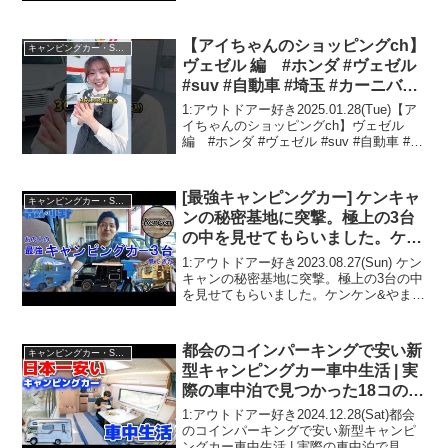
成しました！【DIYキャンピングカー制作
vol.15】って人気で話題らしいぞ、見逃さ
ないで！！2:アウトドアー...
【アイちゃんのショッピングch】
キャンピングカー・SUV人気車種
ヴェゼル 編 #ホンダ #ヴェゼル
#suv #自動車 #埼玉 #カーニバル
#未使用車 #特別価格 #特別金利 #
1:アウトドアー好き2025.01.28(Tue)【ア
オートローン #ショッピング #限
イちゃんのショッピングch】ヴェゼル
編 #ホンダ #ヴェゼル #suv #自動車 #埼
定車 #ehev
玉 #カーニバル #未使用車 #特別価格 #特
別金利 #オートローン #ショッピング #限
定車 #...
[最強キャンピングカー] ケンキャ
キャンピングカー・SUV人気車種
ンの秘密基地に突撃。極上の3台
の中を見せてもらいました。ケン
ケン&やまめ
1:アウトドアー好き2023.08.27(Sun) ケン
キャンの秘密基地に突撃。極上の3台の中
を見せてもらいました。ケンケン&やまめ
って人気で話題らしいぞ、見逃さない
で！！2:アウトドアー好き
2023.08.27(Sun)この動画は注目です...
都会のコインパーキングで安い新
キャンピングカー・SUV人気車種
型キャンピングカー車中生活 | 実
際の車中泊で見つかった18コのデ
メリット【JP STAR
1:アウトドアー好き2024.12.28(Sat)都会
Discovery(ディスカバリー)】
のコインパーキングで安い新型キャンピ
ングカー車中生活 | 実際の車中泊で見つ