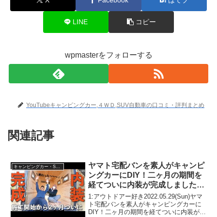
LINE
コピー
wpmasterをフォローする
YouTubeキャンピングカー,４ＷＤ,SUV自動車の口コミ・評判まとめ
関連記事
ヤマト宅配バンを素人がキャンピ
キャンピングカー・SUV人気車種
ングカーにDIY！二ヶ月の期間を
経てついに内装が完成しました！
【DIYキャンピングカー制作
1:アウトドアー好き2022.05.29(Sun)ヤマ
vol.15】
ト宅配バンを素人がキャンピングカーに
DIY！二ヶ月の期間を経てついに内装が完