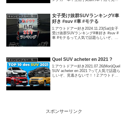
かった18コのデメリット【JP STAR
Discovery(ディスカバリー)】って人気で
話題らしいぞ、見逃さ...
女子受け抜群SUVランキング#車
キャンピングカー・SUV人気車種
好き #suv #車 #モテる
1:アウトドアー好き2024.11.23(Sat)女子
受け抜群SUVランキング#車好き #suv #
車 #モテるって人気で話題らしいぞ、見
逃さないで！！2:アウトドアー好き
2024.11.23(Sat)この動画は注目です！3:
アウトドアー好...
Quel SUV acheter en 2021 ?
キャンピングカー・SUV人気車種
1:アウトドアー好き2021.07.26(Mon)Quel
SUV acheter en 2021 ?って人気で話題ら
しいぞ、見逃さないで！！2:アウトドア
ー好き2021.07.26(Mon)この動画は注目で
す！3:アウトドアー好き2021...
スポンサーリンク