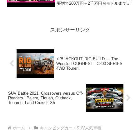
要増で280万円～2千万円台モデルまで
ブーム再来の理由〈カンテレNEWS〉っ
て人気で話題らしいぞ、見逃さない
で！！2:アウトドアー好き2025....
スポンサーリンク
⚡ 'BLACKOUT' RIG BUILD — The
World's TOUGHEST LC200 SERIES
4WD Tourer!
SUV Battle 2021: Crossovers versus Off-
Roaders | Pajero, Tiguan, Outback,
Touareg, Land Cruiser, X5
ホーム
キャンピングカー・SUV人気車種