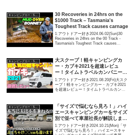
30 Recoveries in 24hrs on the
キャンピングカー・SUV人気車種
$1000 Track – Tasmania's
Toughest Track causes carnage
1:アウトドアー好き2024.06.02(Sun)30
Recoveries in 24hrs on the 00 Track -
Tasmania's Toughest Track causes
carnageって人気で話題らしいぞ、見逃...
大スクープ！軽キャンピングカ
キャンピングカー・SUV人気車種
ー・カブキ2021を超速レビュ
ー！タイムトラベルカンパニー
製・スズキ・エブリイベースの超
1:アウトドアー好き2021.08.20(Fri)大スク
絶人気な軽バンコン！車中泊や道
ープ！軽キャンピングカー・カブキ2021
を超速レビュー！タイムトラベルカンパ
の駅めぐりなどのアウトドア遊
ニー製・スズキ・エブリイベースの超絶
び、テレワークにも最適！
人気な軽バンコン！車中泊や道の駅めぐ
りなどのアウトドア遊び、テレワーク
「サイズで悩むなら見ろ！」ハイ
キャンピングカー・SUV人気車種
に...
エースキャンピングカーをサイズ
別で並べて車屋社長が解説しま
す！
1:アウトドアー好き2024.10.21(Mon)「サ
イズで悩むなら見ろ！」ハイエースキャ