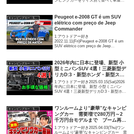
ンピングカーをサイズ別で並べて車屋社
長が解説します！って人気で話題らしい
ぞ、見逃さないで！！2:アウトドアー好
き2024.10.21(Mon)この動画...
Peugeot e-2008 GT é um SUV
キャンピングカー・SUV人気車種
elétrico com preço de Jeep
Commander
1:アウトドアー好き
2022.11.11(Fri)Peugeot e-2008 GT é um
SUV elétrico com preço de Jeep
Commanderって人気で話題らしいぞ、見
逃さないで！！2:アウトドアー好き20...
2026年内に日本に登場、新型 小
キャンピングカー・SUV人気車種
型ミニバンSUV 4選！三菱新型デ
リカD:3・新型ホンダ・新型スズ
キ・新型トヨタ。。。自動車業界
1:アウトドアー好き2025.03.15(Sat)2026
を揺るがす！
年内に日本に登場、新型 小型ミニバン
SUV 4選！三菱新型デリカD:3・新型ホン
ダ・新型スズキ・新型トヨタ。。。自動
車業界を揺るがす！って人気で話題らし
いぞ、見逃さないで！！2:アウ...
ワンルームより“豪華”なキャンピ
キャンピングカー・SUV人気車種
ングカー 需要増で280万円～2
千万円台モデルまで ブーム再来
の理由〈カンテレNEWS〉
1:アウトドアー好き2025.04.03(Thu)ワン
ルームより“豪華”なキャンピングカー 需