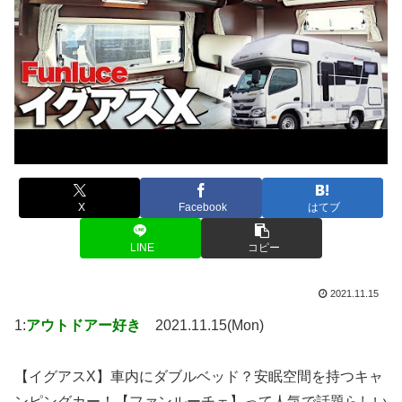
X
Facebook
はてブ
LINE
コピー
2021.11.15
1:
アウトドアー好き
2021.11.15(Mon)
【イグアスX】車内にダブルベッド？安眠空間を持つキャ
ンピングカー！【ファンルーチェ】って人気で話題らしい