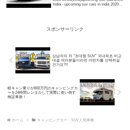
India - upcoming suv cars in india 2020 -
new suv launch in india 2020って人...
スポンサーリンク
상남자의 차 "초대형 SUV" 국내최초 비교
대결 여러분들이라면 어떤차를 선택하실
건가요?!!
軽キャン乗りが800万円のキャンピングカ
ーを24時間レンタルして実際に使い倒す
検証車旅！
ホーム
キャンピングカー・SUV人気車種