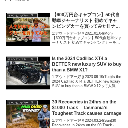
【600万円台キャブコン】50代自
キャンピングカー・SUV人気車種
動車ジャーナリスト 初めてキャ
ンピングカーを買ってみた!! ナッ
ツRVクレソンボヤージュ
1:アウトドアー好き2021.01.04(Mon)
【600万円台キャブコン】50代自動車ジャ
ーナリスト 初めてキャンピングカーを買
ってみた!! ナッツRVクレソンボヤージュ
って人気で話題らしいぞ、見逃さない
で！！2:アウトドアー好き2021...
Is the 2024 Cadillac XT4 a
キャンピングカー・SUV人気車種
BETTER new luxury SUV to buy
than a BMW X1?
1:アウトドアー好き2023.09.19(Tue)Is the
2024 Cadillac XT4 a BETTER new luxury
SUV to buy than a BMW X1?って人気で
話題らしいぞ、見逃さないで！！2:アウ
ト...
30 Recoveries in 24hrs on the
キャンピングカー・SUV人気車種
$1000 Track – Tasmania's
Toughest Track causes carnage
1:アウトドアー好き2024.03.24(Sun)30
Recoveries in 24hrs on the 00 Track -