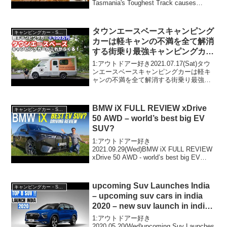
Tasmania's Toughest Track causes
carnageって人気で話題らしいぞ、見逃...
タウンエースベースキャンピング
キャンピングカー・SUV人気車種
カーは軽キャンの不満を全て解消
する街乗り最強キャンピングカー
だった！現役オーナー徹底レビュ
1:アウトドアー好き2021.07.17(Sat)タウ
ー！内装・外装・一般走行【カロ
ンエースベースキャンピングカーは軽キ
ャンの不満を全て解消する街乗り最強キ
ビー】
ャンピングカーだった！現役オーナー徹
底レビュー！内装・外装・一般走行【カ
ロビー】って人気で話題らしいぞ、見逃
BMW iX FULL REVIEW xDrive
キャンピングカー・SUV人気車種
さない...
50 AWD – world’s best big EV
SUV?
1:アウトドアー好き
2021.09.29(Wed)BMW iX FULL REVIEW
xDrive 50 AWD - world’s best big EV
SUV?って人気で話題らしいぞ、見逃さな
いで！！2:アウトドアー好き2021.0...
upcoming Suv Launches India
キャンピングカー・SUV人気車種
– upcoming suv cars in india
2020 – new suv launch in india
2020
1:アウトドアー好き
2020.05.20(Wed)upcoming Suv Launches