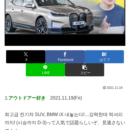
X
Facebook
はてブ
LINE
コピー
2021.11.19
1:
アウトドアー好き
2021.11.19(Fri)
최고급 전기차 SUV, BMW iX 내놓는다!…강력한데 럭셔리
까지! (시승까지 D-3)って人気で話題らしいぞ、見逃さない