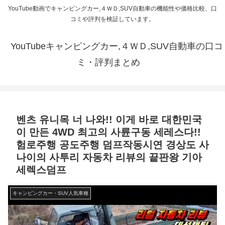
YouTube動画でキャンピングカー,４ＷＤ,SUV自動車の機能性や価格比較、口
コミや評判を検証しています。
YouTubeキャンピングカー,４ＷＤ,SUV自動車の口コ
ミ・評判まとめ
벤츠 유니목 너 나와!! 이게 바로 대한민국
이 만든 4WD 최고의 사륜구동 세레스다!!
험로주행 공도주행 덤프작동시연 경상도 사
나이의 사투리 자동차 리뷰의 끝판왕 기아
세렉스덤프
キャンピングカー・SUV人気車種