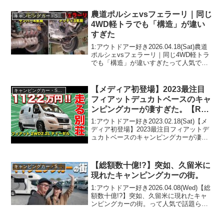
で！！2:アウトドアー好き
2023.12.30(Sat)この動画は注目です...
農道ポルシェvsフェラーリ｜同じ
キャンピングカー・SUV人気車種
4WD軽トラでも「構造」が違い
すぎた
1:アウトドアー好き2026.04.18(Sat)農道
ポルシェvsフェラーリ｜同じ4WD軽トラ
でも「構造」が違いすぎたって人気で話
題らしいぞ、見逃さないで！！2:アウト
ドアー好き2026.04.18(Sat)この動画は注
目です！3:アウトド...
【メディア初登場】2023最注目
キャンピングカー・SUV人気車種
フィアットデュカトベースのキャ
ンピングカーが凄すぎた。【RV
ランド】車中泊
1:アウトドアー好き2023.02.18(Sat)【メ
ディア初登場】2023最注目フィアットデ
ュカトベースのキャンピングカーが凄す
ぎた。【RVランド】車中泊って人気で話
題らしいぞ、見逃さないで！！2:アウト
ドアー好き2023.02.18(S...
【総額数十億!?】突如、久留米に
キャンピングカー・SUV人気車種
現れたキャンピングカーの街。
1:アウトドアー好き2026.04.08(Wed)【総
額数十億!?】突如、久留米に現れたキャ
ンピングカーの街。って人気で話題らし
いぞ、見逃さないで！！2:アウトドアー
好き2026.04.08(Wed)この動画は注目で