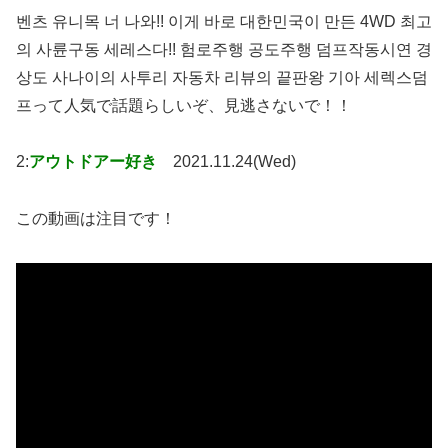
벤츠 유니목 너 나와!! 이게 바로 대한민국이 만든 4WD 최고
의 사륜구동 세레스다!! 험로주행 공도주행 덤프작동시연 경
상도 사나이의 사투리 자동차 리뷰의 끝판왕 기아 세렉스덤
프って人気で話題らしいぞ、見逃さないで！！
2:
アウトドアー好き
2021.11.24(Wed)
この動画は注目です！