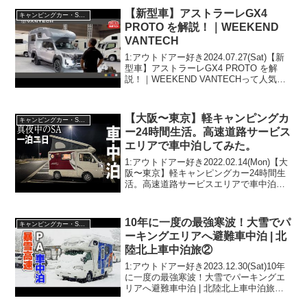
【新型車】アストラーレGX4
キャンピングカー・SUV人気車種
PROTO を解説！｜WEEKEND
VANTECH
1:アウトドアー好き2024.07.27(Sat)【新
型車】アストラーレGX4 PROTO を解
説！｜WEEKEND VANTECHって人気で
話題らしいぞ、見逃さないで！！2:アウ
トドアー好き2024.07.27(Sat)この動画は
注目です...
【大阪〜東京】軽キャンピングカ
キャンピングカー・SUV人気車種
ー24時間生活。高速道路サービス
エリアで車中泊してみた。
1:アウトドアー好き2022.02.14(Mon)【大
阪〜東京】軽キャンピングカー24時間生
活。高速道路サービスエリアで車中泊し
てみた。って人気で話題らしいぞ、見逃
さないで！！2:アウトドアー好き
2022.02.14(Mon)この動画は注目...
10年に一度の最強寒波！大雪でパ
キャンピングカー・SUV人気車種
ーキングエリアへ避難車中泊 | 北
陸北上車中泊旅②
1:アウトドアー好き2023.12.30(Sat)10年
に一度の最強寒波！大雪でパーキングエ
リアへ避難車中泊 | 北陸北上車中泊旅②
って人気で話題らしいぞ、見逃さない