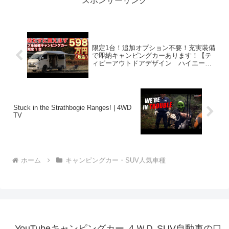
スポンサーリンク
限定1台！追加オプション不要！充実装備
で即納キャンピングカーあります！【テ
ィピーアウトドアデザイン ハイエー
ス】
Stuck in the Strathbogie Ranges! | 4WD
TV
ホーム
キャンピングカー・SUV人気車種
YouTubeキャンピングカー,４ＷＤ,SUV自動車の口