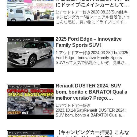
にドライブにメインカーとして使
えます！【インディ727】
1:アウトドアー好き2020.08.23(Sun)軽キ
ャンピングカー5速マニュアル普段使いは
こんな感じ。買い物にドライブにメイン
カーとして使えます！【インディ727】っ
て人気で話題らしいぞ、見逃さない
で！！2:アウトドアー好き2020.08...
2025 Ford Edge – Innovative
キャンピングカー・SUV人気車種
Family Sports SUV!
1:アウトドアー好き2024.03.28(Thu)2025
Ford Edge - Innovative Family Sports
SUV!って人気で話題らしいぞ、見逃さな
いで！！2:アウトドアー好き
2024.03.28(Thu)この動画...
Renault DUSTER 2024: SUV
キャンピングカー・SUV人気車種
bom, bonito e BARATO! Qual a
melhor versão? Preço,
consumo, problemas, dica
1:アウトドアー好き
2023.10.14(Sat)Renault DUSTER 2024:
SUV bom, bonito e BARATO! Qual a
melhor versão? Preço, consumo,
problemas,...
【キャンピングカー拝見】こんな
キャンピングカー・SUV人気車種