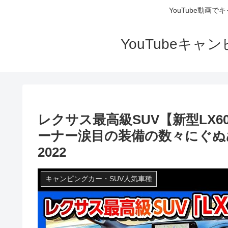
YouTube動画
YouTubeキ
レクサス最高級SUV【新型LX6
ーナー涙目の装備の数々にぐぬぬ… | 
2022
キャンピングカー・SUV人気車種