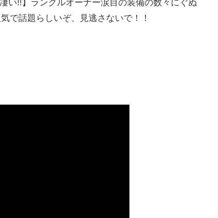
装が凄い!!】ランクルオーナー涙目の装備の数々にぐぬ
2022って人気で話題らしいぞ、見逃さないで！！