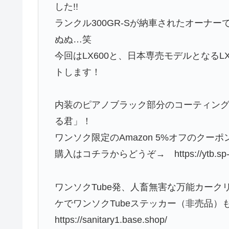
した!!
ランクル300GR-Sが納車されたオーナ
ぬぬ…笑
今回はLX600と、日本専売モデルとなるLX
トします！
内装のピアノブラック部分のコーティング
る君」！
ワンソク限定のAmazon 5%オフのクーポンコ
購入はコチラからどうぞ→ https://ytb.sp-mamo
ワンソクTube発、人畜無害な万能カークリーナー
ケでワンソクTubeステッカー（非売品）
https://sanitary1.base.shop/