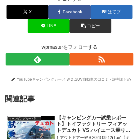
X
Facebook
はてブ
LINE
コピー
wpmasterをフォローする
YouTubeキャンピングカー,４ＷＤ,SUV自動車の口コミ・評判まとめ
関連記事
【キャンピングカー試乗レポー
キャンピングカー・SUV人気車種
ト】トイファクトリー フィアッ
トデュカト VS ハイエース乗り比
べ試乗会に参加してきました。
1:アウトドアー好き2023.09.12(Tue)【キ