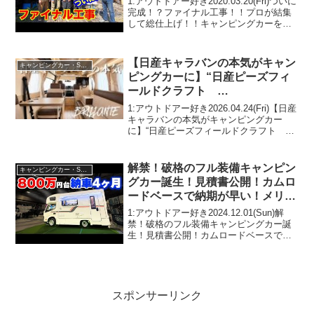
1:アウトドアー好き2020.03.20(Fri)ついに
完成！？ファイナル工事！！プロが結集
して総仕上げ！！キャンピングカーをつ
くろうファイナル！！って人気で話題ら
しいぞ、見逃さないで！！2:アウトドア
ー好き2020.03.20(Fri)こ...
【日産キャラバンの本気がキャン
キャンピングカー・SUV人気車種
ピングカーに】“日産ピーズフィ
ールドクラフト
BRILLANTE（ブリランテ）“
1:アウトドアー好き2026.04.24(Fri)【日産
キャラバンの本気がキャンピングカー
に】“日産ピーズフィールドクラフト
BRILLANTE（ブリランテ）“って人気で
話題らしいぞ、見逃さないで！！2:アウ
トドアー好き2026.04.24...
解禁！破格のフル装備キャンピン
キャンピングカー・SUV人気車種
グカー誕生！見積書公開！カムロ
ードベースで納期が早い！メリッ
ト②デメリット③【JP STAR
1:アウトドアー好き2024.12.01(Sun)解
Discovery(ディスカバリー)】
禁！破格のフル装備キャンピングカー誕
生！見積書公開！カムロードベースで納
期が早い！メリット②デメリット③【JP
STAR Discovery(ディスカバリー)】って
人気で話題らしいぞ、見逃...
スポンサーリンク