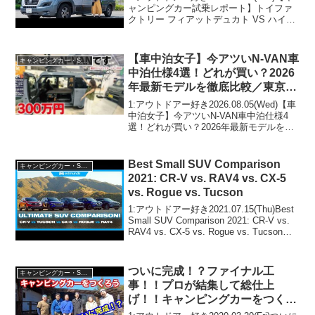
ャンピングカー試乗レポート】トイファ
クトリー フィアットデュカト VS ハイエ
ース乗り比べ試乗会に参加してきまし
た。って人気で話題らしいぞ、見逃さな
いで！！2:アウトドアー好き2023....
【車中泊女子】今アツいN-VAN車
キャンピングカー・SUV人気車種
中泊仕様4選！どれが買い？2026
年最新モデルを徹底比較／東京キ
ャンピングカーショー2026・キ
1:アウトドアー好き2026.08.05(Wed)【車
ャンピングカー
中泊女子】今アツいN-VAN車中泊仕様4
選！どれが買い？2026年最新モデルを徹
底比較／東京キャンピングカーショー
2026・キャンピングカーって人気で話題
らしいぞ、見逃さないで！！2:ア...
Best Small SUV Comparison
キャンピングカー・SUV人気車種
2021: CR-V vs. RAV4 vs. CX-5
vs. Rogue vs. Tucson
1:アウトドアー好き2021.07.15(Thu)Best
Small SUV Comparison 2021: CR-V vs.
RAV4 vs. CX-5 vs. Rogue vs. Tucsonっ
て人気で話題らしいぞ、見逃さない
で！！...
ついに完成！？ファイナル工
キャンピングカー・SUV人気車種
事！！プロが結集して総仕上
げ！！キャンピングカーをつくろ
うファイナル！！