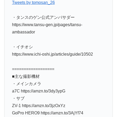
Tweets by tomosan_26
・タンスのゲン公式アンバサダー
https://www.tansu-gen.jp/pages/tansu-
ambassador
・イチオシ
https://www.ichi-oshi.jp/articles/guide/10502
==================
■主な撮影機材
・メインカメラ
a7C https://amzn.to/3dy3ypG
・サブ
ZV-1 https://amzn.to/3jzOxYz
GoPro HERO9 https://amzn.to/3AjYf74