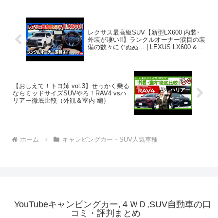
レクサス最高級SUV【新型LX600 内装･
外装が凄い!!】ランクルオーナー涙目の装
備の数々にぐぬぬ… | LEXUS LX600 &
OFFROAD 2022
【おしえて！トヨ姉 vol.3】せっかく乗る
ならミッドサイズSUVやろ！RAV4 vsハ
リアー徹底比較（外観＆室内 編）
ホーム
キャンピングカー・SUV人気車種
YouTubeキャンピングカー,４ＷＤ,SUV自動車の口
コミ・評判まとめ