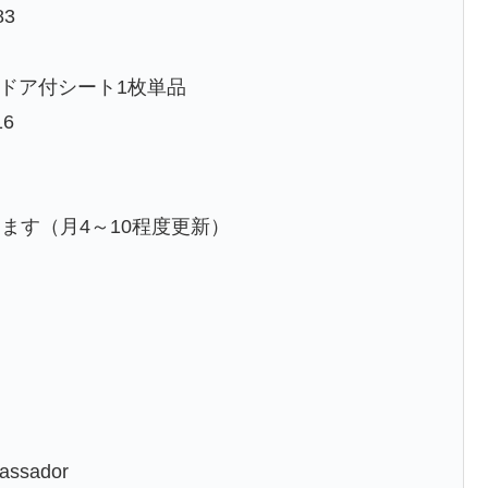
83
用のドア付シート1枚単品
16
ます（月4～10程度更新）
bassador