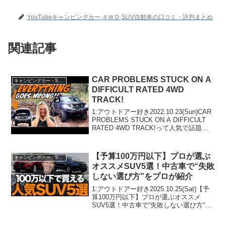
YouTubeキャンピングカー,４ＷＤ,SUV自動車の口コミ・評判まとめ
関連記事
CAR PROBLEMS STUCK ON A
キャンピングカー・SUV人気車種
DIFFICULT RATED 4WD
TRACK!
1:アウトドアー好き2022.10.23(Sun)CAR
PROBLEMS STUCK ON A DIFFICULT
RATED 4WD TRACK!って人気で話題ら
しいぞ、見逃さないで！！2:アウトドア
ー好き2022.10.23(Sun)...
【予算100万円以下】プロが選ぶ
キャンピングカー・SUV人気車種
オススメSUV5選！中古車で“失敗
しない選び方”をプロが紹介
1:アウトドアー好き2025.10.25(Sat)【予
算100万円以下】プロが選ぶオススメ
SUV5選！中古車で“失敗しない選び方”を
プロが紹介って人気で話題らしいぞ、見
逃さないで！！2:アウトドアー好き