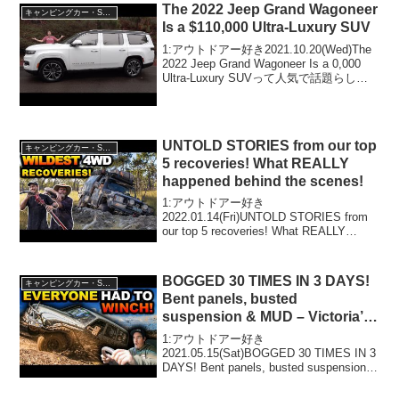
2025.10.25(S...
The 2022 Jeep Grand Wagoneer
キャンピングカー・SUV人気車種
Is a $110,000 Ultra-Luxury SUV
1:アウトドアー好き2021.10.20(Wed)The
2022 Jeep Grand Wagoneer Is a 0,000
Ultra-Luxury SUVって人気で話題らしい
ぞ、見逃さないで！！2:アウトドアー好
き2021.10.2...
UNTOLD STORIES from our top
キャンピングカー・SUV人気車種
5 recoveries! What REALLY
happened behind the scenes!
1:アウトドアー好き
2022.01.14(Fri)UNTOLD STORIES from
our top 5 recoveries! What REALLY
happened behind the scenes!って人気で
話題らしいぞ、見逃...
BOGGED 30 TIMES IN 3 DAYS!
キャンピングカー・SUV人気車種
Bent panels, busted
suspension & MUD – Victoria’s
muddiest 4WD track
1:アウトドアー好き
2021.05.15(Sat)BOGGED 30 TIMES IN 3
DAYS! Bent panels, busted suspension &
MUD – Victoria’s muddiest 4WD track...