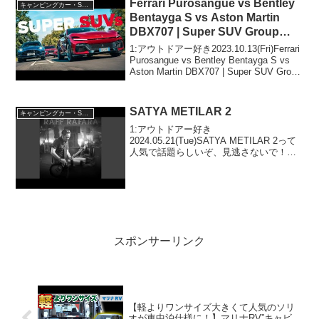
Ferrari Purosangue vs Bentley
キャンピングカー・SUV人気車種
Bentayga S vs Aston Martin
DBX707 | Super SUV Group
Test
1:アウトドアー好き2023.10.13(Fri)Ferrari
Purosangue vs Bentley Bentayga S vs
Aston Martin DBX707 | Super SUV Group
Testって人気で話題らし...
SATYA METILAR 2
キャンピングカー・SUV人気車種
1:アウトドアー好き
2024.05.21(Tue)SATYA METILAR 2って
人気で話題らしいぞ、見逃さないで！！
2:アウトドアー好き2024.05.21(Tue)この
動画は注目です！3:アウトドアー好き
2024.05.21(Tue)...
スポンサーリンク
【軽よりワンサイズ大きくて人気のソリ
オが車中泊仕様に！】マリナRV”キャビ