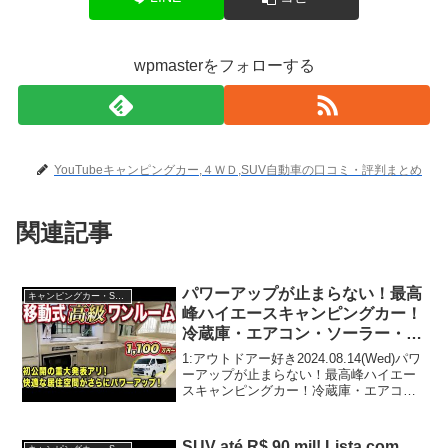
wpmasterをフォローする
YouTubeキャンピングカー,４ＷＤ,SUV自動車の口コミ・評判まとめ
関連記事
パワーアップが止まらない！最高
キャンピングカー・SUV人気車種
峰ハイエースキャンピングカー！
冷蔵庫・エアコン・ソーラー・バ
ッテリー・音響など。特別キャン
1:アウトドアー好き2024.08.14(Wed)パワ
ペーンは概要欄から【RV
ーアップが止まらない！最高峰ハイエー
スキャンピングカー！冷蔵庫・エアコ
BIGFOOT】#ハイエース
ン・ソーラー・バッテリー・音響など。
特別キャンペーンは概要欄から【RV
BIGFOOT】#ハイエースって人気で話題
SUV até R$ 90 mil! Lista com