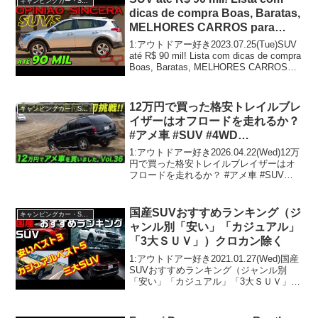
キャンピングカー・SUV人気車種
ら...
dicas de compra Boas, Baratas,
MELHORES CARROS para
você GASTAR MENOS
1:アウトドアー好き2023.07.25(Tue)SUV
até R$ 90 mil! Lista com dicas de compra
Boas, Baratas, MELHORES CARROS
para você GASTAR ME...
12万円で買った格安トレイルブレ
キャンピングカー・SUV人気車種
イザーはオフロードを走れるか？
#アメ車 #SUV #4WD
#TrailBlazer #offroadsuv
1:アウトドアー好き2026.04.22(Wed)12万
#Fujiganeoffrord #tigerauto
円で買った格安トレイルブレイザーはオ
フロードを走れるか？ #アメ車 #SUV
#4WD #TrailBlazer #offroadsuv
#Fujiganeoffrord #tiger...
国産SUVおすすめランキング（ジ
キャンピングカー・SUV人気車種
ャンル別「安い」「カジュアル」
「3大ＳＵＶ」）クロカン除く
1:アウトドアー好き2021.01.27(Wed)国産
SUVおすすめランキング（ジャンル別
「安い」「カジュアル」「3大ＳＵＶ」）
クロカン除くって人気で話題らしいぞ、
見逃さないで！！2:アウトドアー好き
2021.01.27(Wed)この動画は...