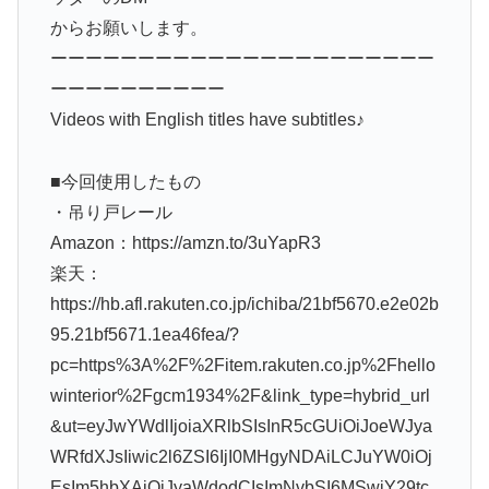
からお願いします。
ーーーーーーーーーーーーーーーーーーーーーー
ーーーーーーーーーー
Videos with English titles have subtitles♪
■今回使用したもの
・吊り戸レール
Amazon：https://amzn.to/3uYapR3
楽天：
https://hb.afl.rakuten.co.jp/ichiba/21bf5670.e2e02b
95.21bf5671.1ea46fea/?
pc=https%3A%2F%2Fitem.rakuten.co.jp%2Fhello
winterior%2Fgcm1934%2F&link_type=hybrid_url
&ut=eyJwYWdlIjoiaXRlbSIsInR5cGUiOiJoeWJya
WRfdXJsIiwic2l6ZSI6IjI0MHgyNDAiLCJuYW0iOj
EsIm5hbXAiOiJyaWdodCIsImNvbSI6MSwiY29tc