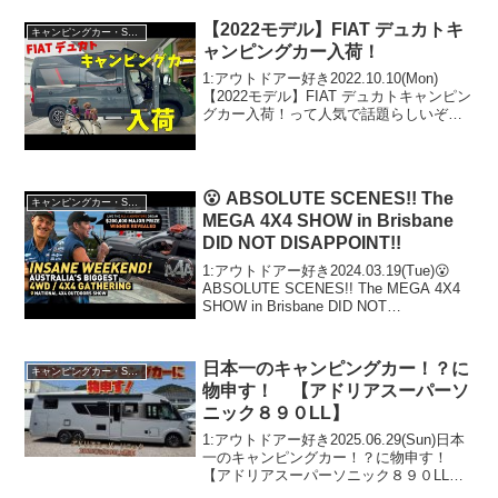
話題らしいぞ、見...
【2022モデル】FIAT デュカトキ
キャンピングカー・SUV人気車種
ャンピングカー入荷！
1:アウトドアー好き2022.10.10(Mon)
【2022モデル】FIAT デュカトキャンピン
グカー入荷！って人気で話題らしいぞ、
見逃さないで！！2:アウトドアー好き
2022.10.10(Mon)この動画は注目です！3:
アウトドアー好き2...
😮 ABSOLUTE SCENES!! The
キャンピングカー・SUV人気車種
MEGA 4X4 SHOW in Brisbane
DID NOT DISAPPOINT!!
1:アウトドアー好き2024.03.19(Tue)😮
ABSOLUTE SCENES!! The MEGA 4X4
SHOW in Brisbane DID NOT
DISAPPOINT!!って人気で話題らしい
ぞ、見逃さないで！！2:アウト...
日本一のキャンピングカー！？に
キャンピングカー・SUV人気車種
物申す！ 【アドリアスーパーソ
ニック８９０LL】
1:アウトドアー好き2025.06.29(Sun)日本
一のキャンピングカー！？に物申す！
【アドリアスーパーソニック８９０LL】
って人気で話題らしいぞ、見逃さない