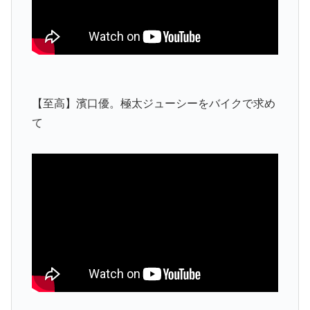
【至高】濱口優。極太ジューシーをバイクで求め
て