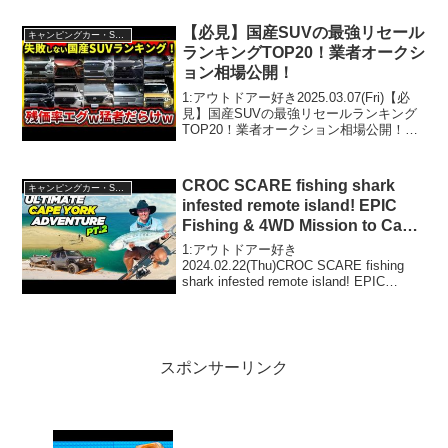
で！！2:アウトドアー好き
2025.06.29(Sun)この動画は注目です！
【必見】国産SUVの最強リセール
キャンピングカー・SUV人気車種
3...
ランキングTOP20！業者オークシ
ョン相場公開！
1:アウトドアー好き2025.03.07(Fri)【必
見】国産SUVの最強リセールランキング
TOP20！業者オークション相場公開！っ
て人気で話題らしいぞ、見逃さない
で！！2:アウトドアー好き2025.03.07(Fri)
この動画は注目です！...
CROC SCARE fishing shark
キャンピングカー・SUV人気車種
infested remote island! EPIC
Fishing & 4WD Mission to Cape
York!
1:アウトドアー好き
2024.02.22(Thu)CROC SCARE fishing
shark infested remote island! EPIC
Fishing & 4WD Mission to Cape York!っ
て人気で話...
スポンサーリンク