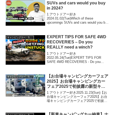
SUVs and cars would you buy
in 2024?
1:アウトドアー好き
2024.01.02(Tue)Which of these
upcomings SUVs and cars would you buy
in 2024?って人気で話題らしいぞ、見逃
さないで！！2:アウトドアー好き2024...
EXPERT TIPS FOR SAFE 4WD
キャンピングカー・SUV人気車種
RECOVERIES – Do you
REALLY need a winch?
1:アウトドアー好き
2022.05.24(Tue)EXPERT TIPS FOR
SAFE 4WD RECOVERIES - Do you
REALLY need a winch?って人気で話題ら
しいぞ、見逃さないで！！2:アウトドア
ー好き...
【お台場キャンピングカーフェア
キャンピングカー・SUV人気車種
2025】お台場キャンピングカー
フェア2025で初披露の新型キャ
ブコンを実際に見て来た～😆
1:アウトドアー好き2025.11.23(Sun)【お
台場キャンピングカーフェア2025】お台
場キャンピングカーフェア2025で初披露
の新型キャブコンを実際に見て来た～😆
って人気で話題らしいぞ、見逃さない
で！！2:アウトドアー好き2025....
【新車キャンピングカー納車】ナ