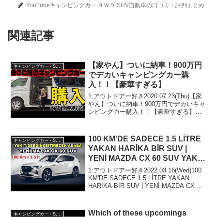
YouTubeキャンピングカー,４ＷＤ,SUV自動車の口コミ・評判まとめ
関連記事
【家やん】ついに納車！900万円
キャンピングカー・SUV人気車種
でデカいキャンピングカー購
入！！【豪華すぎる】
1:アウトドアー好き2020.07.23(Thu)【家
やん】ついに納車！900万円でデカいキャ
ンピングカー購入！！【豪華すぎる】っ
て人気で話題らしいぞ、見逃さない
で！！2:アウトドアー好き
2020.07.23(Thu)この動画は注目です！3...
100 KM'DE SADECE 1.5 LİTRE
キャンピングカー・SUV人気車種
YAKAN HARİKA BİR SUV |
YENİ MAZDA CX 60 SUV YAKIT
DERDİMİZİ BİTİRECEK
1:アウトドアー好き2022.03.16(Wed)100
KM'DE SADECE 1.5 LİTRE YAKAN
HARİKA BİR SUV | YENİ MAZDA CX 60
SUV YAKIT DERDİMİZİ BİTİRECE...
Which of these upcomings
キャンピングカー・SUV人気車種