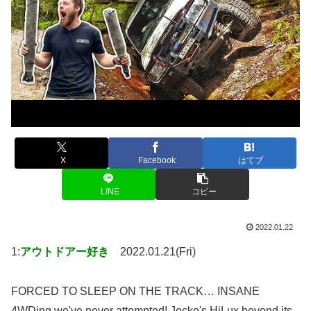
X
Facebook
はてブ
LINE
コピー
2022.01.22
1:
アウトドアー好き
2022.01.21(Fri)
FORCED TO SLEEP ON THE TRACK… INSANE
4WDing we've never attempted! Jocko's HiLux beyond its