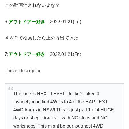
この動画消されないよな？
6:
アウトドアー好き
2022.01.21(Fri)
４ＷＤで検索したら上の方出てきた
7:
アウトドアー好き
2022.01.21(Fri)
This is description
This one is NEXT LEVEL! Jocko’s taken 3
insanely modified 4WDs to 4 of the HARDEST
4WD tracks in NSW! This is just part 1 of 4 HUGE
days on 4 epic tracks… with NO stops and NO
workshops! This might be our toughest 4WD