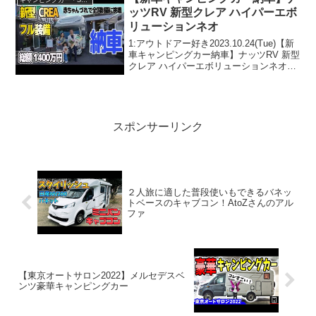
キャンピングカー・SUV人気車種
ッツRV 新型クレア ハイパーエボ
リューションネオ
1:アウトドアー好き2023.10.24(Tue)【新
車キャンピングカー納車】ナッツRV 新型
クレア ハイパーエボリューションネオっ
て人気で話題らしいぞ、見逃さない
で！！2:アウトドアー好き
2023.10.24(Tue)この動画は注目です！...
スポンサーリンク
２人旅に適した普段使いもできるバネッ
トベースのキャブコン！AtoZさんのアル
ファ
【東京オートサロン2022】メルセデスベ
ンツ豪華キャンピングカー