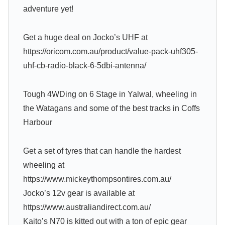
adventure yet!
Get a huge deal on Jocko’s UHF at
https://oricom.com.au/product/value-pack-uhf305-
uhf-cb-radio-black-6-5dbi-antenna/
Tough 4WDing on 6 Stage in Yalwal, wheeling in
the Watagans and some of the best tracks in Coffs
Harbour
Get a set of tyres that can handle the hardest
wheeling at
https://www.mickeythompsontires.com.au/
Jocko’s 12v gear is available at
https://www.australiandirect.com.au/
Kaito’s N70 is kitted out with a ton of epic gear