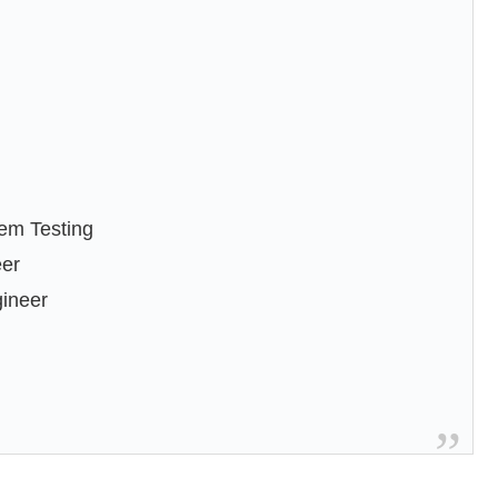
tem Testing
eer
gineer