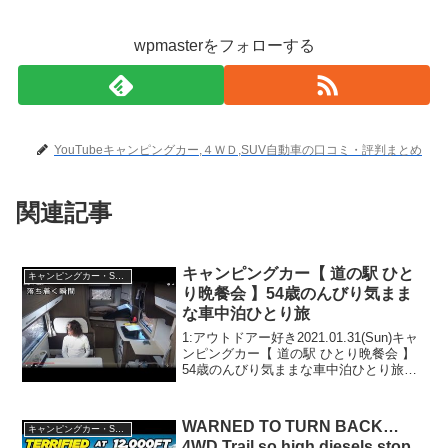
wpmasterをフォローする
YouTubeキャンピングカー,４ＷＤ,SUV自動車の口コミ・評判まとめ
関連記事
キャンピングカー【 道の駅 ひと
キャンピングカー・SUV人気車種
り晩餐会 】54歳のんびり気まま
な車中泊ひとり旅
1:アウトドアー好き2021.01.31(Sun)キャ
ンピングカー【 道の駅 ひとり晩餐会 】
54歳のんびり気ままな車中泊ひとり旅っ
て人気で話題らしいぞ、見逃さない
で！！2:アウトドアー好き
2021.01.31(Sun)この動画は注目です！...
WARNED TO TURN BACK…
キャンピングカー・SUV人気車種
4WD Trail so high diesels stop