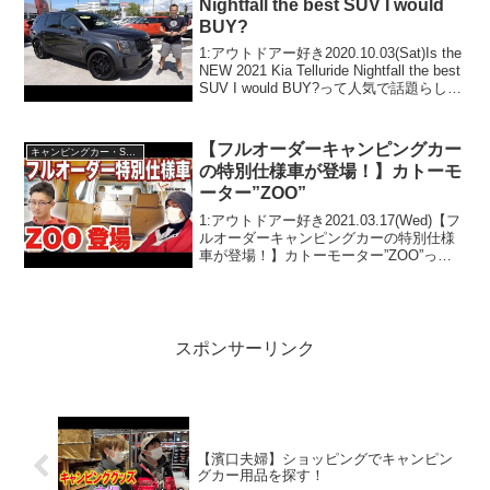
Nightfall the best SUV I would
BUY?
1:アウトドアー好き2020.10.03(Sat)Is the
NEW 2021 Kia Telluride Nightfall the best
SUV I would BUY?って人気で話題らしい
ぞ、見逃さないで！！2:アウトドアー好
き...
【フルオーダーキャンピングカー
キャンピングカー・SUV人気車種
の特別仕様車が登場！】カトーモ
ーター”ZOO”
1:アウトドアー好き2021.03.17(Wed)【フ
ルオーダーキャンピングカーの特別仕様
車が登場！】カトーモーター”ZOO”って
人気で話題らしいぞ、見逃さないで！！
2:アウトドアー好き2021.03.17(Wed)この
動画は注目です！3:...
スポンサーリンク
【濱口夫婦】ショッピングでキャンピン
グカー用品を探す！