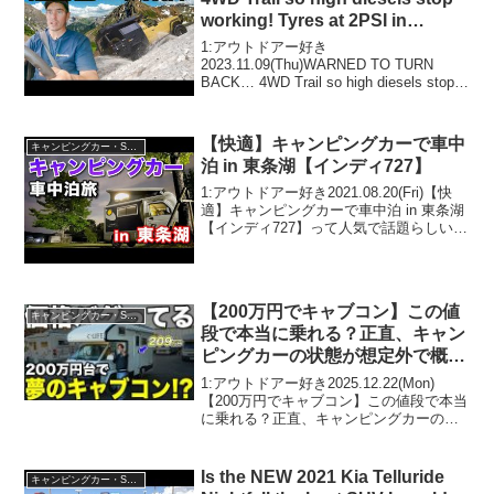
working! Tyres at 2PSI in
Colorado
1:アウトドアー好き
2023.11.09(Thu)WARNED TO TURN
BACK… 4WD Trail so high diesels stop
working! Tyres at 2PSI in Coloradoって人
気で話題らし...
【快適】キャンピングカーで車中
キャンピングカー・SUV人気車種
泊 in 東条湖【インディ727】
1:アウトドアー好き2021.08.20(Fri)【快
適】キャンピングカーで車中泊 in 東条湖
【インディ727】って人気で話題らしい
ぞ、見逃さないで！！2:アウトドアー好
き2021.08.20(Fri)この動画は注目です！3:
アウトドアー...
【200万円でキャブコン】この値
キャンピングカー・SUV人気車種
段で本当に乗れる？正直、キャン
ピングカーの状態が想定外で概念
崩壊です。
1:アウトドアー好き2025.12.22(Mon)
【200万円でキャブコン】この値段で本当
に乗れる？正直、キャンピングカーの状
態が想定外で概念崩壊です。って人気で
話題らしいぞ、見逃さないで！！2:アウ
トドアー好き2025.12.22(Mon...
Is the NEW 2021 Kia Telluride
キャンピングカー・SUV人気車種