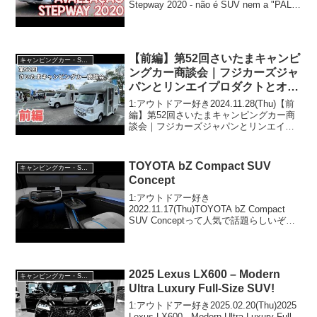
Stepway 2020 - não é SUV nem a "PAL"!
って人気で話題らしいぞ、見逃さない
で！！2:アウトドアー好き2020.04.09...
【前編】第52回さいたまキャンピ
キャンピングカー・SUV人気車種
ングカー商談会｜フジカーズジャ
パンとリンエイプロダクトとオー
トショップアズマとバンテックと
1:アウトドアー好き2024.11.28(Thu)【前
RVBIGFOOTとセキソーボディ
編】第52回さいたまキャンピングカー商
談会｜フジカーズジャパンとリンエイプ
ロダクトとオートショップアズマとバン
テックとRVBIGFOOTとセキソーボディ
って人気で話題らしいぞ、見逃さない...
TOYOTA bZ Compact SUV
キャンピングカー・SUV人気車種
Concept
1:アウトドアー好き
2022.11.17(Thu)TOYOTA bZ Compact
SUV Conceptって人気で話題らしいぞ、
見逃さないで！！2:アウトドアー好き
2022.11.17(Thu)この動画は注目です！3:
アウトドアー好き2...
2025 Lexus LX600 – Modern
キャンピングカー・SUV人気車種
Ultra Luxury Full-Size SUV!
1:アウトドアー好き2025.02.20(Thu)2025
Lexus LX600 - Modern Ultra Luxury Full-