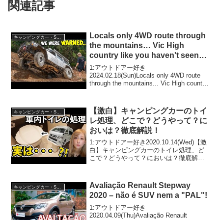
関連記事
Locals only 4WD route through
キャンピングカー・SUV人気車種
the mountains… Vic High
country like you haven't seen
before!
1:アウトドアー好き
2024.02.18(Sun)Locals only 4WD route
through the mountains... Vic High country
like you haven't seen before!って...
【激白】キャンピングカーのトイ
キャンピングカー・SUV人気車種
レ処理、どこで？どうやって？に
おいは？徹底解説！
1:アウトドアー好き2020.10.14(Wed)【激
白】キャンピングカーのトイレ処理、ど
こで？どうやって？においは？徹底解
説！って人気で話題らしいぞ、見逃さな
いで！！2:アウトドアー好き
2020.10.14(Wed)この動画は注目です！
Avaliação Renault Stepway
キャンピングカー・SUV人気車種
3...
2020 – não é SUV nem a "PAL"!
1:アウトドアー好き
2020.04.09(Thu)Avaliação Renault