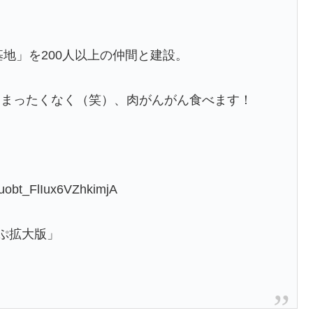
基地」を200人以上の仲間と建設。
はまったくなく（笑）、肉がんがん食べます！
uobt_FlIux6VZhkimjA
ぷ拡大版」