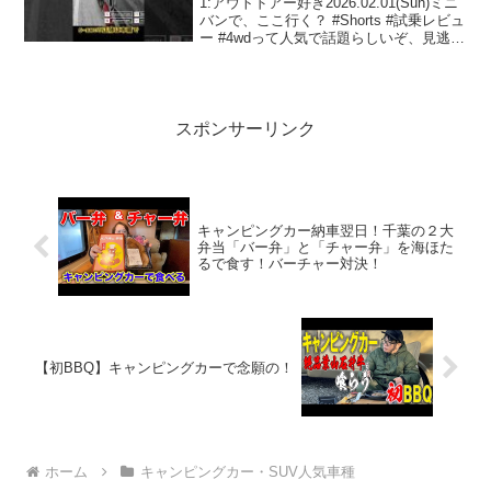
1:アウトドアー好き2026.02.01(Sun)ミニ
バンで、ここ行く？ #Shorts #試乗レビュ
ー #4wdって人気で話題らしいぞ、見逃さ
ないで！！2:アウトドアー好き
2026.02.01(Sun)この動画は注目です！3:
アウトドアー...
スポンサーリンク
キャンピングカー納車翌日！千葉の２大
弁当「バー弁」と「チャー弁」を海ほた
るで食す！バーチャー対決！
【初BBQ】キャンピングカーで念願の！
ホーム
キャンピングカー・SUV人気車種