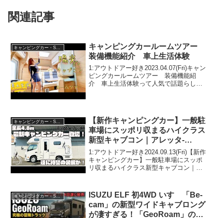
関連記事
キャンピングカールームツアー
キャンピングカー・SUV人気車種
装備機能紹介 車上生活体験
1:アウトドアー好き2023.04.07(Fri)キャン
ピングカールームツアー 装備機能紹
介 車上生活体験って人気で話題らしい
ぞ、見逃さないで！！2:アウトドアー好
き2023.04.07(Fri)この動画は注目です！3:
アウトドアー好き20...
【新作キャンピングカー】一般駐
キャンピングカー・SUV人気車種
車場にスッポリ収まるハイクラス
新型キャブコン｜アレッタ-
Aletta-最速先行公開！
1:アウトドアー好き2024.09.13(Fri)【新作
キャンピングカー】一般駐車場にスッポ
リ収まるハイクラス新型キャブコン｜ア
レッタ-Aletta-最速先行公開！って人気で
話題らしいぞ、見逃さないで！！2:アウ
トドアー好き2024.09....
ISUZU ELF 初4WD いすゞ「Be-
キャンピングカー・SUV人気車種
cam」の新型ワイドキャブロング
が凄すぎる！「GeoRoam」の内