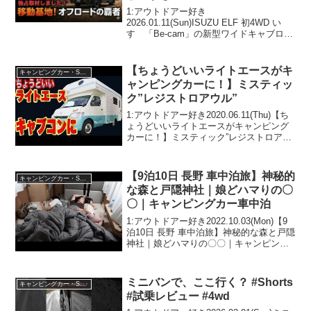
外装紹介！
1:アウトドアー好き
2026.01.11(Sun)ISUZU ELF 初4WD い
すゞ「Be-cam」の新型ワイドキャブロン
グが凄すぎる！「GeoRoam」の内外装紹
介！って人気で話題らしいぞ、見逃さな
いで！！2:アウトドアー好き2026....
【ちょうどいいライトエースがキ
キャンピングカー・SUV人気車種
ャンピングカーに！】ミスティッ
ク”レジストロアウル”
1:アウトドアー好き2020.06.11(Thu)【ち
ょうどいいライトエースがキャンピング
カーに！】ミスティック”レジストロアウ
ル”って人気で話題らしいぞ、見逃さない
で！！2:アウトドアー好き
2020.06.11(Thu)この動画は注目です...
【9泊10日 長野 車中泊旅】神秘的
キャンピングカー・SUV人気車種
な森と戸隠神社｜娘どハマりの〇
〇｜キャンピングカー車中泊
1:アウトドアー好き2022.10.03(Mon)【9
泊10日 長野 車中泊旅】神秘的な森と戸隠
神社｜娘どハマりの〇〇｜キャンピング
カー車中泊って人気で話題らしいぞ、見
逃さないで！！2:アウトドアー好き
2022.10.03(Mon)この動画...
ミニバンで、ここ行く？ #Shorts
キャンピングカー・SUV人気車種
#試乗レビュー #4wd