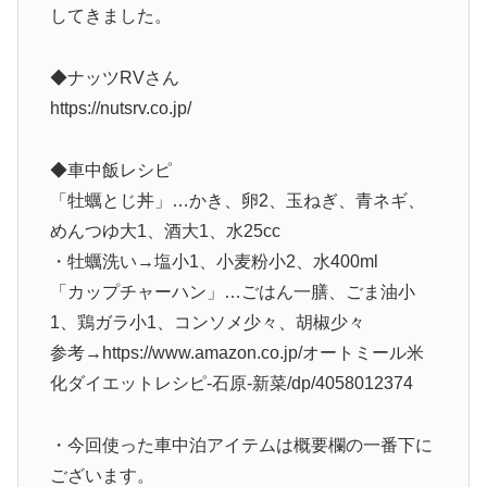
してきました。
◆ナッツRVさん
https://nutsrv.co.jp/
◆車中飯レシピ
「牡蠣とじ丼」…かき、卵2、玉ねぎ、青ネギ、
めんつゆ大1、酒大1、水25cc
・牡蠣洗い→塩小1、小麦粉小2、水400ml
「カップチャーハン」…ごはん一膳、ごま油小
1、鶏ガラ小1、コンソメ少々、胡椒少々
参考→https://www.amazon.co.jp/オートミール米
化ダイエットレシピ-石原-新菜/dp/4058012374
・今回使った車中泊アイテムは概要欄の一番下に
ございます。