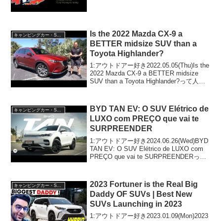
トドアー好き2022.02.09(Wed)この動画は
注目です！3:アウトドアー好...
Is the 2022 Mazda CX-9 a
キャンピングカー・SUV人気車種
BETTER midsize SUV than a
Toyota Highlander?
1:アウトドアー好き2022.05.05(Thu)Is the
2022 Mazda CX-9 a BETTER midsize
SUV than a Toyota Highlander?って人気
で話題らしいぞ、見逃さないで！！2:ア
ウトド...
BYD TAN EV: O SUV Elétrico de
キャンピングカー・SUV人気車種
LUXO com PREÇO que vai te
SURPREENDER
1:アウトドアー好き2024.06.26(Wed)BYD
TAN EV: O SUV Elétrico de LUXO com
PREÇO que vai te SURPREENDERって
人気で話題らしいぞ、見逃さないで！！
2:アウトドアー...
2023 Fortuner is the Real Big
キャンピングカー・SUV人気車種
Daddy OF SUVs | Best New
SUVs Launching in 2023
1:アウトドアー好き2023.01.09(Mon)2023