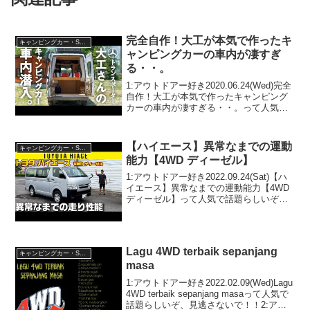
完全自作！大工が本気で作ったキ
キャンピングカー・SUV人気車種
ャンピングカーの車内が凄すぎ
る・・。
1:アウトドアー好き2020.06.24(Wed)完全
自作！大工が本気で作ったキャンピング
カーの車内が凄すぎる・・。って人気で
話題らしいぞ、見逃さないで！！2:アウ
トドアー好き2020.06.24(Wed)この動画は
注目です！3:アウトドア...
【ハイエース】異常なまでの運動
キャンピングカー・SUV人気車種
能力【4WD ディーゼル】
1:アウトドアー好き2022.09.24(Sat)【ハ
イエース】異常なまでの運動能力【4WD
ディーゼル】って人気で話題らしいぞ、
見逃さないで！！2:アウトドアー好き
2022.09.24(Sat)この動画は注目です！3:
アウトドアー好き20...
Lagu 4WD terbaik sepanjang
キャンピングカー・SUV人気車種
masa
1:アウトドアー好き2022.02.09(Wed)Lagu
4WD terbaik sepanjang masaって人気で
話題らしいぞ、見逃さないで！！2:アウ