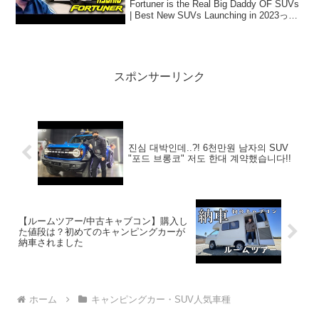
Fortuner is the Real Big Daddy OF SUVs
| Best New SUVs Launching in 2023って
人気で話題らしいぞ、見逃さないで...
スポンサーリンク
진심 대박인데..?! 6천만원 남자의 SUV
"포드 브롱코" 저도 한대 계약했습니다!!
【ルームツアー/中古キャブコン】購入し
た値段は？初めてのキャンピングカーが
納車されました
ホーム
キャンピングカー・SUV人気車種