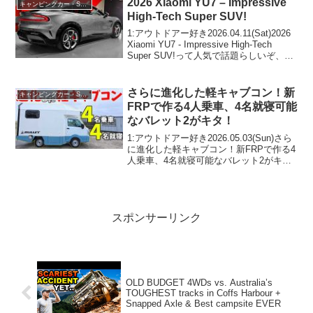
2026 Xiaomi YU7 – Impressive
キャンピングカー・SUV人気車種
ー...
High-Tech Super SUV!
1:アウトドアー好き2026.04.11(Sat)2026
Xiaomi YU7 - Impressive High-Tech
Super SUV!って人気で話題らしいぞ、見
逃さないで！！2:アウトドアー好き
2026.04.11(Sat)こ...
さらに進化した軽キャブコン！新
キャンピングカー・SUV人気車種
FRPで作る4人乗車、4名就寝可能
なバレット2がキタ！
1:アウトドアー好き2026.05.03(Sun)さら
に進化した軽キャブコン！新FRPで作る4
人乗車、4名就寝可能なバレット2がキ
タ！って人気で話題らしいぞ、見逃さな
いで！！2:アウトドアー好き
2026.05.03(Sun)この動画は注目で...
スポンサーリンク
OLD BUDGET 4WDs vs. Australia’s
TOUGHEST tracks in Coffs Harbour +
Snapped Axle & Best campsite EVER