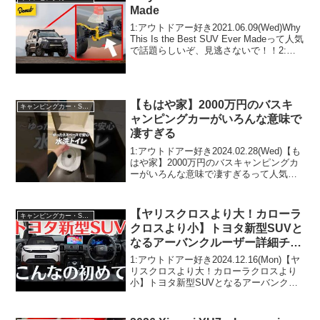
Made
1:アウトドアー好き2021.06.09(Wed)Why
This Is the Best SUV Ever Madeって人気
で話題らしいぞ、見逃さないで！！2:ア
ウトドアー好き2021.06.09(Wed)この動画
は注目です！3:アウトド...
【もはや家】2000万円のバスキ
キャンピングカー・SUV人気車種
ャンピングカーがいろんな意味で
凄すぎる
1:アウトドアー好き2024.02.28(Wed)【も
はや家】2000万円のバスキャンピングカ
ーがいろんな意味で凄すぎるって人気で
話題らしいぞ、見逃さないで！！2:アウ
トドアー好き2024.02.28(Wed)この動画は
注目です！3:アウト...
【ヤリスクロスより大！カローラ
キャンピングカー・SUV人気車種
クロスより小】トヨタ新型SUVと
なるアーバンクルーザー詳細チェ
ック！！内外装など新しい⑥のポ
1:アウトドアー好き2024.12.16(Mon)【ヤ
イントを紹介
リスクロスより大！カローラクロスより
小】トヨタ新型SUVとなるアーバンクル
ーザー詳細チェック！！内外装など新し
い⑥のポイントを紹介って人気で話題ら
しいぞ、見逃さないで！！2:アウトドア