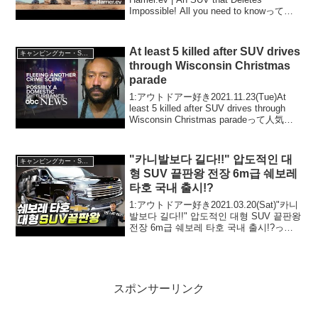
Impossible! All you need to knowって人
気で話題らしいぞ、見逃さないで！！2:
アウト...
At least 5 killed after SUV drives
キャンピングカー・SUV人気車種
through Wisconsin Christmas
parade
1:アウトドアー好き2021.11.23(Tue)At
least 5 killed after SUV drives through
Wisconsin Christmas paradeって人気で
話題らしいぞ、見逃さないで！！2:アウ
トド...
"카니발보다 길다!!" 압도적인 대
キャンピングカー・SUV人気車種
형 SUV 끝판왕 전장 6m급 쉐보레
타호 국내 출시!?
1:アウトドアー好き2021.03.20(Sat)"카니
발보다 길다!!" 압도적인 대형 SUV 끝판왕
전장 6m급 쉐보레 타호 국내 출시!?って
人気で話題らしいぞ、見逃さないで！！
2:アウトドアー好き2021.03.20(Sat)...
スポンサーリンク