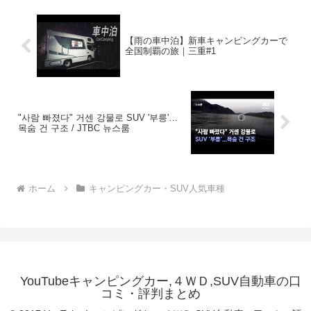
【雨の車中泊】新車キャンピングカーで
全国制覇の旅｜三重#1
"사람 빠졌다" 거센 강물로 SUV '부릉'…
목숨 건 구조 / JTBC 뉴스룸
ホーム
キャンピングカー・SUV人気車種
YouTubeキャンピングカー,４ＷＤ,SUV自動車の口
コミ・評判まとめ