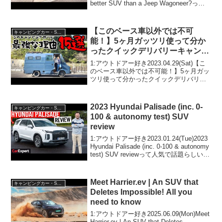
better SUV than a Jeep Wagoneer?って
人気で話題らしいぞ、見逃さないで！！
2:...
【このベース車以外では不可
キャンピングカー・SUV人気車種
能！】5ヶ月ガッツリ使って分か
ったクイックデリバリーキャンピ
ングカーがやはり最強だと思う理
1:アウトドアー好き2023.04.29(Sat)【こ
由15選
のベース車以外では不可能！】5ヶ月ガッ
ツリ使って分かったクイックデリバリー
キャンピングカーがやはり最強だと思う
理由15選って人気で話題らしいぞ、見逃
さないで！！2:アウトドアー好き202...
2023 Hyundai Palisade (inc. 0-
キャンピングカー・SUV人気車種
100 & autonomy test) SUV
review
1:アウトドアー好き2023.01.24(Tue)2023
Hyundai Palisade (inc. 0-100 & autonomy
test) SUV reviewって人気で話題らしい
ぞ、見逃さないで！！2:アウトドアー好
き2023...
Meet Harrier.ev | An SUV that
キャンピングカー・SUV人気車種
Deletes Impossible! All you
need to know
1:アウトドアー好き2025.06.09(Mon)Meet
Harrier.ev | An SUV that Deletes