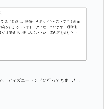
る
概要 ①当動画は、映像付きポッドキャストです！画面
内容がわかるラジオトークになっています。通勤通
ラジオ感覚でお楽しみください！②内容を知りたいと
に、時間表示と内容を記載してい...
)で、ディズニーランドに行ってきました！