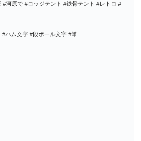
#車中飯 #河原で #ロッジテント #鉄骨テント #レトロ #
 #ハム文字 #段ボール文字 #筆