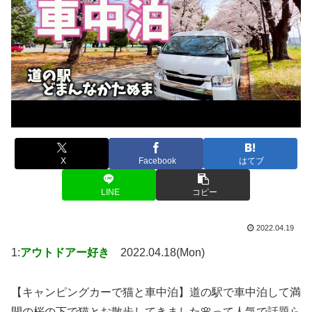
X
Facebook
はてブ
LINE
コピー
2022.04.19
1:
アウトドアー好き
2022.04.18(Mon)
【キャンピングカーで猫と車中泊】道の駅で車中泊して満
開の桜の下で猫とお散歩してきました🌸って人気で話題ら