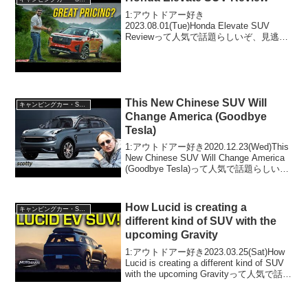
1:アウトドアー好き
2023.08.01(Tue)Honda Elevate SUV
Reviewって人気で話題らしいぞ、見逃さ
ないで！！2:アウトドアー好き
2023.08.01(Tue)この動画は注目です！3:
アウトドアー好き2023.0...
This New Chinese SUV Will
キャンピングカー・SUV人気車種
Change America (Goodbye
Tesla)
1:アウトドアー好き2020.12.23(Wed)This
New Chinese SUV Will Change America
(Goodbye Tesla)って人気で話題らしい
ぞ、見逃さないで！！2:アウトドアー好
き2020.12.2...
How Lucid is creating a
キャンピングカー・SUV人気車種
different kind of SUV with the
upcoming Gravity
1:アウトドアー好き2023.03.25(Sat)How
Lucid is creating a different kind of SUV
with the upcoming Gravityって人気で話題
らしいぞ、見逃さないで！！2:アウ...