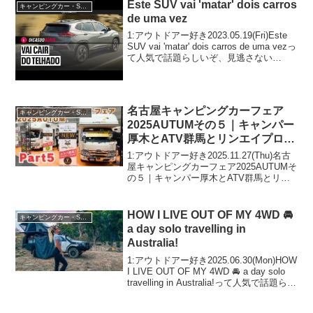
Este SUV vai 'matar' dois carros
キャンピングカー・SUV人気車種
de uma vez
1:アウトドアー好き2023.05.19(Fri)Este
SUV vai 'matar' dois carros de uma vezっ
て人気で話題らしいぞ、見逃さない
で！！2:アウトドアー好き2023.05.19(Fri)
この動画は注目...
名古屋キャンピングカーフェア
キャンピングカー・SUV人気車種
2025AUTUMその５｜キャンパー
厚木とATV群馬とリンエイプロダ
クトとルートシックスとロータス
1:アウトドアー好き2025.11.27(Thu)名古
RVとドリームドライブとAtoZと
屋キャンピングカーフェア2025AUTUMそ
の５｜キャンパー厚木とATV群馬とリン
ナッツRVとフジカーズジャパン
エイプロダクトとルートシックスとロー
タスRVとドリームドライブとAtoZとナッ
ツRVとフジカーズジャパン...
HOW I LIVE OUT OF MY 4WD 🚘
キャンピングカー・SUV人気車種
a day solo travelling in
Australia!
1:アウトドアー好き2025.06.30(Mon)HOW
I LIVE OUT OF MY 4WD 🚘 a day solo
travelling in Australia!って人気で話題らし
いぞ、見逃さないで！！2:アウトドアー
好き202...