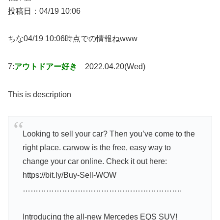
投稿日：04/19 10:06
ちな04/19 10:06時点での情報ねwww
7:
アウトドアー好き
2022.04.20(Wed)
This is description
Looking to sell your car? Then you’ve come to the
right place. carwow is the free, easy way to
change your car online. Check it out here:
https://bit.ly/Buy-Sell-WOW
…………………………………………………….
Introducing the all-new Mercedes EQS SUV!