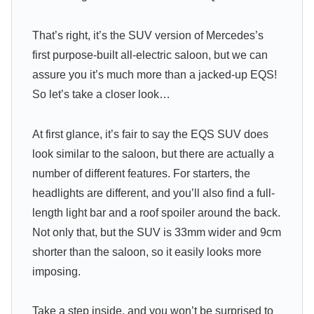
That’s right, it’s the SUV version of Mercedes’s
first purpose-built all-electric saloon, but we can
assure you it’s much more than a jacked-up EQS!
So let’s take a closer look…
At first glance, it’s fair to say the EQS SUV does
look similar to the saloon, but there are actually a
number of different features. For starters, the
headlights are different, and you’ll also find a full-
length light bar and a roof spoiler around the back.
Not only that, but the SUV is 33mm wider and 9cm
shorter than the saloon, so it easily looks more
imposing.
Take a step inside, and you won’t be surprised to