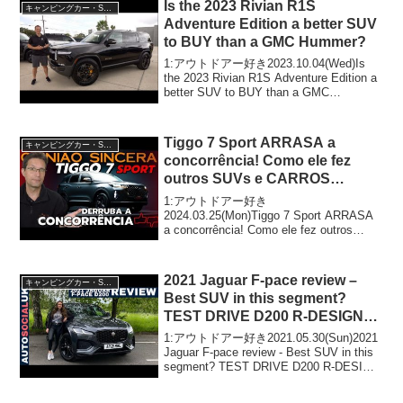
Is the 2023 Rivian R1S
キャンピングカー・SUV人気車種
Adventure Edition a better SUV
to BUY than a GMC Hummer?
1:アウトドアー好き2023.10.04(Wed)Is
the 2023 Rivian R1S Adventure Edition a
better SUV to BUY than a GMC
Hummer?って人気で話題らしいぞ、見逃
さな...
Tiggo 7 Sport ARRASA a
キャンピングカー・SUV人気車種
concorrência! Como ele fez
outros SUVs e CARROS
baixarem de preço? Dicas!
1:アウトドアー好き
2024.03.25(Mon)Tiggo 7 Sport ARRASA
a concorrência! Como ele fez outros
SUVs e CARROS baixarem de preço?
Dicas...
2021 Jaguar F-pace review –
キャンピングカー・SUV人気車種
Best SUV in this segment?
TEST DRIVE D200 R-DESIGN
(Facelift) UK 4K
1:アウトドアー好き2021.05.30(Sun)2021
Jaguar F-pace review - Best SUV in this
segment? TEST DRIVE D200 R-DESIGN
(Facelift) UK 4K...