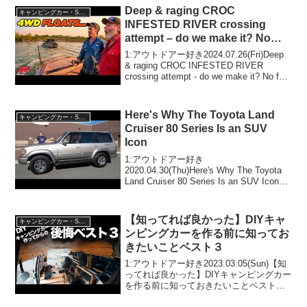
Deep & raging CROC
キャンピングカー・SUV人気車種
INFESTED RIVER crossing
attempt – do we make it? No
fuel & water in the Kimberley
1:アウトドアー好き2024.07.26(Fri)Deep
& raging CROC INFESTED RIVER
crossing attempt - do we make it? No fuel
& water in the Kimb...
Here's Why The Toyota Land
キャンピングカー・SUV人気車種
Cruiser 80 Series Is an SUV
Icon
1:アウトドアー好き
2020.04.30(Thu)Here's Why The Toyota
Land Cruiser 80 Series Is an SUV Iconっ
て人気で話題らしいぞ、見逃さない
で！！2:アウトドアー好き2020.0...
【知ってれば良かった】DIYキャ
キャンピングカー・SUV人気車種
ンピングカーを作る前に知ってお
きたいことベスト３
1:アウトドアー好き2023.03.05(Sun)【知
ってれば良かった】DIYキャンピングカー
を作る前に知っておきたいことベスト３
って人気で話題らしいぞ、見逃さない