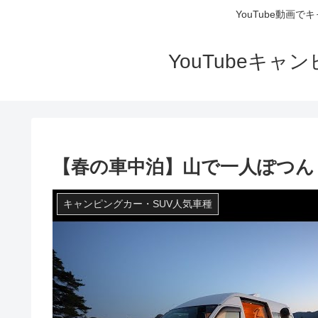
YouTube動画
YouTubeキ
【春の車中泊】山で一人ぽつん / 
キャンピングカー・SUV人気車種