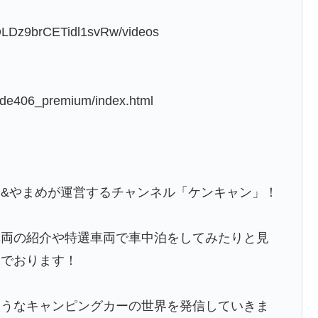
9OLDz9brCETidl1svRw/videos
aude406_premium/index.html
&やまめが運営するチャンネル「ケンキャン」！
車両の紹介や特選車両で車中泊をしてみたりと見
んでおります！
ようなキャンピングカーの世界を発信していきま