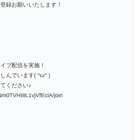
ル登録お願いいたします！
定ライブ配信を実施！
でいます( ^ω^ )
てください♪
Nm0TVHI8L1vjVfEclA/join