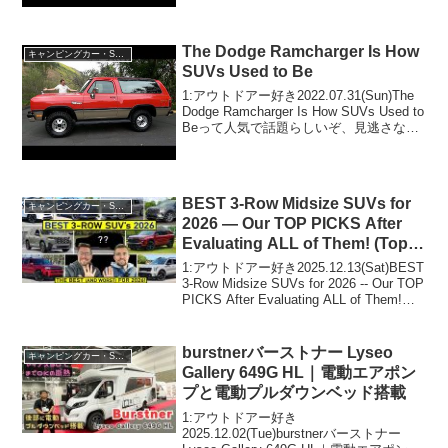
2024.05.21(Tue)...
The Dodge Ramcharger Is How
キャンピングカー・SUV人気車種
SUVs Used to Be
1:アウトドアー好き2022.07.31(Sun)The
Dodge Ramcharger Is How SUVs Used to
Beって人気で話題らしいぞ、見逃さない
で！！2:アウトドアー好き
2022.07.31(Sun)この動画は注目...
BEST 3-Row Midsize SUVs for
キャンピングカー・SUV人気車種
2026 — Our TOP PICKS After
Evaluating ALL of Them! (Top
10)
1:アウトドアー好き2025.12.13(Sat)BEST
3-Row Midsize SUVs for 2026 -- Our TOP
PICKS After Evaluating ALL of Them!
(Top 10)って人気で話題...
burstnerバーストナー Lyseo
キャンピングカー・SUV人気車種
Gallery 649G HL｜電動エアポン
プと電動プルダウンベッド搭載
1:アウトドアー好き
2025.12.02(Tue)burstnerバーストナー