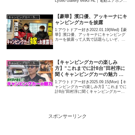
Lyseo Gallery 649G HL｜電動エアポンプ
と電動プルダウンベッド搭載って人気で
話題らしいぞ、見逃さないで！！2:アウ
トドアー好き2025.12....
【豪華】濱口優、アッキーナにキ
キャンピングカー・SUV人気車種
ャンピングカーを披露
1:アウトドアー好き2022.01.19(Wed)【豪
華】濱口優、アッキーナにキャンピング
カーを披露って人気で話題らしいぞ、見
逃さないで！！2:アウトドアー好き
2022.01.19(Wed)この動画は注目です！3:
アウトドアー好き2022....
【キャンピングカーの楽しみ
キャンピングカー・SUV人気車種
方】“これまでに計8台”田村淳に
聞くキャンピングカーの魅力 超
高級車からコンパクトカーまで…
1:アウトドアー好き2025.09.15(Mon)【キ
売れ筋は？【コレミテ】
ャンピングカーの楽しみ方】“これまでに
計8台”田村淳に聞くキャンピングカーの
魅力 超高級車からコンパクトカーまで…
売れ筋は？【コレミテ】って人気で話題
らしいぞ、見逃さないで！！2:アウト...
スポンサーリンク