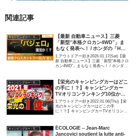
関連記事
【最新 自動車ニュース】三菱
キャンピングカー・SUV人気車種
「新型“本格クロカン4WD”」ま
もなく発表へ！ / ホンダの「Hマ
ーク」“全面刷新” / トヨタが「ハ
1:アウトドアー好き2026.01.17(Sat)【最
イエース」一部改良を発表
新 自動車ニュース】三菱「新型“本格クロ
カン4WD”」まもなく発表へ！ / ホンダの
（2026年1月16日)|くるまのニュ
「Hマーク」“全面刷新” / トヨタが「ハイ
ースTV
エース」一部改良を発表（2026年1月16
日)|くるまのニ...
【栄光のキャンピングカーはどこ
キャンピングカー・SUV人気車種
の手に！？】キャンピングカー
TVオリコンランキング10位から6
位を紹介！
1:アウトドアー好き2022.01.06(Thu)【栄
光のキャンピングカーはどこの手
に！？】キャンピングカーTVオリコンラ
ンキング10位から6位を紹介！って人気で
話題らしいぞ、見逃さないで！！2:アウ
トドアー好き2022.01.06(Thu...
ÉCOLOGIE – Jean-Marc
キャンピングカー・SUV人気車種
Jancovici soutient la lutte anti-