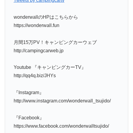
Tweets by campingcartv
wonderwallのHPはこちらから
https://wonderwall.fun
月間15万PV！キャンピングカーウェブ
http://campingcarweb.jp
Youtube 『キャンピングカーTV』
http://qq4q.biz/JHYs
『Instagram』
http://www.instagram.com/wonderwall_tsujido/
『Facebook』
https://www.facebook.com/wonderwalltsujido/