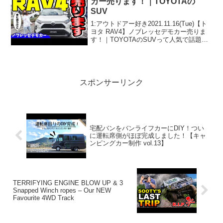
カー売ります！｜TOYOTAの
SUV
1:アウトドアー好き2021.11.16(Tue)【ト
ヨタ RAV4】ノブレッセデモカー売りま
す！｜TOYOTAのSUVって人気で話題ら
しいぞ、見逃さないで！！2:アウトドア
ー好き2021.11.16(Tue)この動画は注目で
す！3:アウト...
スポンサーリンク
宅配バンをバンライフカーにDIY！つい
に運転席側がほぼ完成しました！【キャ
ンピングカー制作 vol.13】
TERRIFYING ENGINE BLOW UP & 3
Snapped Winch ropes – Our NEW
Favourite 4WD Track