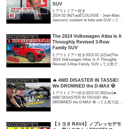
SUV
1:アウトドアー好き
2024.02.06(Tue)ÉCOLOGIE - Jean-Marc
Jancovici soutient la lutte anti-SUVって人
気で話題らしいぞ、見逃さないで！！2:
アウトドアー好き2024.02....
The 2024 Volkswagen Atlas Is A
キャンピングカー・SUV人気車種
Throughly Revised 3-Row
Family SUV
1:アウトドアー好き2023.02.11(Sat)The
2024 Volkswagen Atlas Is A Throughly
Revised 3-Row Family SUVって人気で話
題らしいぞ、見逃さないで！！2:アウト
ドアー好き...
🔥 4WD DISASTER IN TASSIE!
キャンピングカー・SUV人気車種
We DROWNED the D-MAX 💀
1:アウトドアー好き2023.02.05(Sun)🔥
4WD DISASTER IN TASSIE! We
DROWNED the D-MAX 💀って人気で話題
らしいぞ、見逃さないで！！2:アウトド
アー好き2023.02.05(Sun)この...
【トヨタ RAV4】ノブレッセデモ
キャンピングカー・SUV人気車種