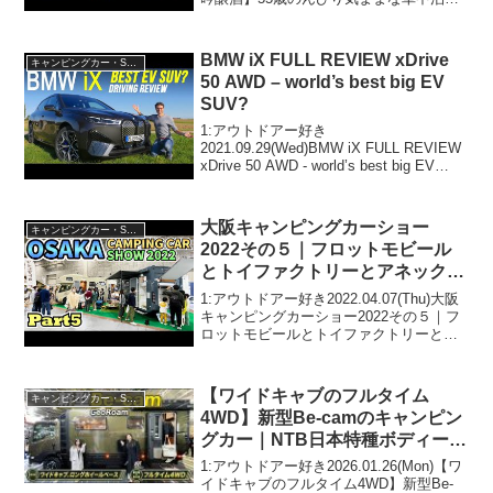
とり旅 「道の駅 旭志」って人気で話題ら
しいぞ、見逃さないで！！2:アウトドア
ー好き2022.01.27(Thu...
BMW iX FULL REVIEW xDrive
キャンピングカー・SUV人気車種
50 AWD – world’s best big EV
SUV?
1:アウトドアー好き
2021.09.29(Wed)BMW iX FULL REVIEW
xDrive 50 AWD - world’s best big EV
SUV?って人気で話題らしいぞ、見逃さな
いで！！2:アウトドアー好き2021.0...
大阪キャンピングカーショー
キャンピングカー・SUV人気車種
2022その５｜フロットモビール
とトイファクトリーとアネックス
とキャンピングカープラザ大阪と
1:アウトドアー好き2022.04.07(Thu)大阪
デルタリンクとアドリアとファン
キャンピングカーショー2022その５｜フ
ロットモビールとトイファクトリーとア
ルーチェとレクビィとインディア
ネックスとキャンピングカープラザ大阪
ナRVとオートワン
とデルタリンクとアドリアとファンルー
チェとレクビィとインディアナRVとオ
【ワイドキャブのフルタイム
キャンピングカー・SUV人気車種
ー...
4WD】新型Be-camのキャンピン
グカー｜NTB日本特種ボディーの
GeoRoam
1:アウトドアー好き2026.01.26(Mon)【ワ
イドキャブのフルタイム4WD】新型Be-