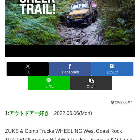
X
Facebook
はてブ
LINE
コピー
2022.06.07
1:
アウトドアー好き
2022.06.06(Mon)
ZUKS & Comp Trucks WHEELING West Coast Rock
TRAILS! Offroading NZ 4WD Tracks – Samurai & Vitaraっ