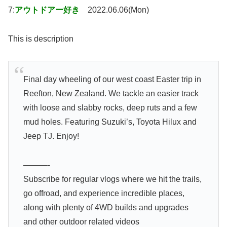
7:
アウトドアー好き
2022.06.06(Mon)
This is description
Final day wheeling of our west coast Easter trip in
Reefton, New Zealand. We tackle an easier track
with loose and slabby rocks, deep ruts and a few
mud holes. Featuring Suzuki’s, Toyota Hilux and
Jeep TJ. Enjoy!
———-
Subscribe for regular vlogs where we hit the trails,
go offroad, and experience incredible places,
along with plenty of 4WD builds and upgrades
and other outdoor related videos