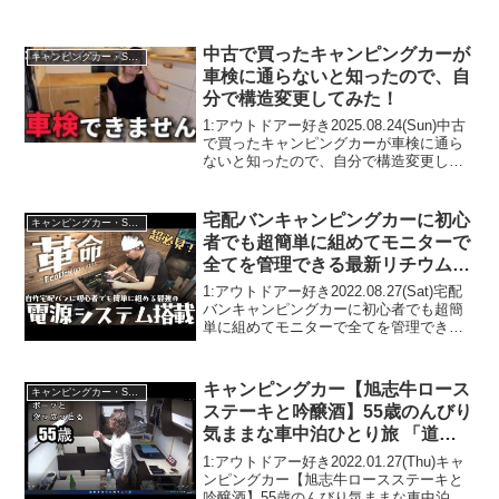
中古で買ったキャンピングカーが
キャンピングカー・SUV人気車種
車検に通らないと知ったので、自
分で構造変更してみた！
1:アウトドアー好き2025.08.24(Sun)中古
で買ったキャンピングカーが車検に通ら
ないと知ったので、自分で構造変更して
みた！って人気で話題らしいぞ、見逃さ
ないで！！2:アウトドアー好き
2025.08.24(Sun)この動画は注目です...
宅配バンキャンピングカーに初心
キャンピングカー・SUV人気車種
者でも超簡単に組めてモニターで
全てを管理できる最新リチウムバ
ッテリーシステムを導入
1:アウトドアー好き2022.08.27(Sat)宅配
【EcoFlowパワーシステム】
バンキャンピングカーに初心者でも超簡
単に組めてモニターで全てを管理できる
最新リチウムバッテリーシステムを導入
【EcoFlowパワーシステム】って人気で
話題らしいぞ、見逃さないで！！2:ア...
キャンピングカー【旭志牛ロース
キャンピングカー・SUV人気車種
ステーキと吟醸酒】55歳のんびり
気ままな車中泊ひとり旅 「道の
駅 旭志」
1:アウトドアー好き2022.01.27(Thu)キャ
ンピングカー【旭志牛ロースステーキと
吟醸酒】55歳のんびり気ままな車中泊ひ