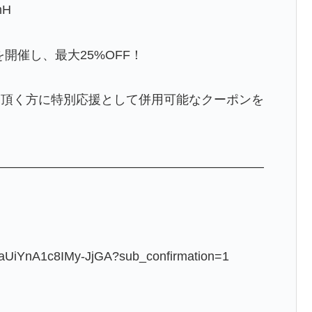
mH
を開催し、最大25%OFF！
て頂く方に特別応援として併用可能なクーポンを
——————————————————————
raUiYnA1c8IMy-JjGA?sub_confirmation=1