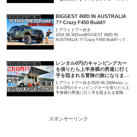
コンランキング10位から6位を紹介！って
人気で話題らしいぞ、見逃さないで！！
2:アウトドアー好き2021.12....
BIGGEST 4WD IN AUSTRALIA
キャンピングカー・SUV人気車種
?? Crazy F450 Build!!
1:アウトドアー好き
2024.06.30(Sun)BIGGEST 4WD IN
AUSTRALIA ?? Crazy F450 Build!!って人
気で話題らしいぞ、見逃さないで！！2:
アウトドアー好き2024.06.30(Sun)この動
画...
レンタル0円のキャンピングカー
キャンピングカー・SUV人気車種
を借りたら上半身裸の男達に行く
手を阻まれる冒険の旅になりまし
た^^;
1:アウトドアー好き2020.06.29(Mon)レン
タル0円のキャンピングカーを借りたら上
半身裸の男達に行く手を阻まれる冒険の
旅になりました^^;って人気で話題らしい
ぞ、見逃さないで！！2:アウトドアー好
き2020.06.29(Mon)こ...
スポンサーリンク