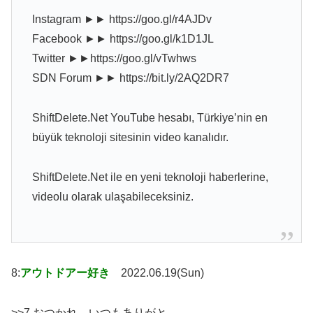
Instagram ►► https://goo.gl/r4AJDv
Facebook ►► https://goo.gl/k1D1JL
Twitter ►►https://goo.gl/vTwhws
SDN Forum ►► https://bit.ly/2AQ2DR7
ShiftDelete.Net YouTube hesabı, Türkiye’nin en
büyük teknoloji sitesinin video kanalıdır.
ShiftDelete.Net ile en yeni teknoloji haberlerine,
videolu olarak ulaşabileceksiniz.
8:
アウトドアー好き
2022.06.19(Sun)
>>7 おつかれ。いつもありがと