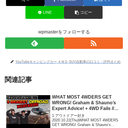
LINE
コピー
wpmasterをフォローする
YouTubeキャンピングカー,４ＷＤ,SUV自動車の口コミ・評判まとめ
関連記事
WHAT MOST 4WDERS GET
キャンピングカー・SUV人気車種
WRONG! Graham & Shauno’s
Expert Advice! + 4WD Fails //
The Shed Ep 12
1:アウトドアー好き
2020.10.22(Thu)WHAT MOST 4WDERS
GET WRONG! Graham & Shauno’s