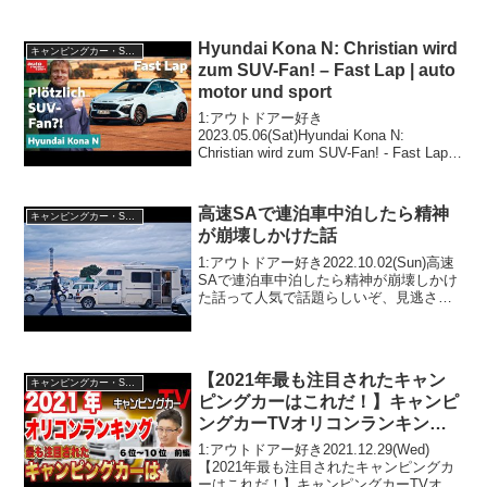
Expert Advice! + 4WD Fails // The Shed
Ep 12って人気で...
Hyundai Kona N: Christian wird
キャンピングカー・SUV人気車種
zum SUV-Fan! – Fast Lap | auto
motor und sport
1:アウトドアー好き
2023.05.06(Sat)Hyundai Kona N:
Christian wird zum SUV-Fan! - Fast Lap |
auto motor und sportって人気で話題らし
いぞ、見逃さないで...
高速SAで連泊車中泊したら精神
キャンピングカー・SUV人気車種
が崩壊しかけた話
1:アウトドアー好き2022.10.02(Sun)高速
SAで連泊車中泊したら精神が崩壊しかけ
た話って人気で話題らしいぞ、見逃さな
いで！！2:アウトドアー好き
2022.10.02(Sun)この動画は注目です！3:
アウトドアー好き2022.10...
【2021年最も注目されたキャン
キャンピングカー・SUV人気車種
ピングカーはこれだ！】キャンピ
ングカーTVオリコンランキング
10位から6位を紹介！
1:アウトドアー好き2021.12.29(Wed)
【2021年最も注目されたキャンピングカ
ーはこれだ！】キャンピングカーTVオリ