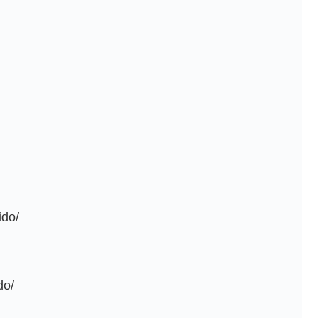
ido/
do/