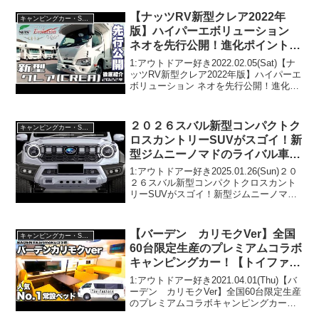
【ナッツRV新型クレア2022年
キャンピングカー・SUV人気車種
版】ハイパーエボリューション
ネオを先行公開！進化ポイントを
徹底解説！新型カムロードベース
1:アウトドアー好き2022.02.05(Sat)【ナ
のハイパーエボはすごかった！
ッツRV新型クレア2022年版】ハイパーエ
ボリューション ネオを先行公開！進化ポ
イントを徹底解説！新型カムロードベー
スのハイパーエボはすごかった！って人
気で話題らしいぞ、見逃さないで...
２０２６スバル新型コンパクトク
キャンピングカー・SUV人気車種
ロスカントリーSUVがスゴイ！新
型ジムニーノマドのライバル車、
300万円で買える！
1:アウトドアー好き2025.01.26(Sun)２０
２６スバル新型コンパクトクロスカント
リーSUVがスゴイ！新型ジムニーノマド
のライバル車、300万円で買える！って人
気で話題らしいぞ、見逃さないで！！2:
アウトドアー好き2025.01.2...
【バーデン カリモクVer】全国
キャンピングカー・SUV人気車種
60台限定生産のプレミアムコラボ
キャンピングカー！【トイファク
トリー】✖️【カリモク家具】
1:アウトドアー好き2021.04.01(Thu)【バ
ーデン カリモクVer】全国60台限定生産
のプレミアムコラボキャンピングカー！
【トイファクトリー】✖️【カリモク家