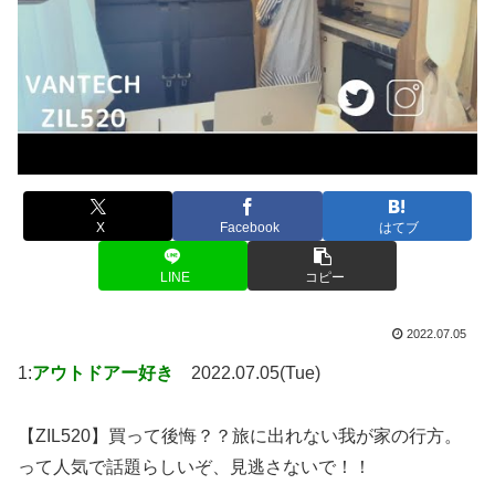
X
Facebook
はてブ
LINE
コピー
2022.07.05
1:
アウトドアー好き
2022.07.05(Tue)
【ZIL520】買って後悔？？旅に出れない我が家の行方。
って人気で話題らしいぞ、見逃さないで！！