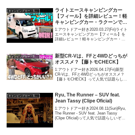
具】って人気で話題らしいぞ、見逃さな
いで！！2:アウトドアー好き2021...
ライトエースキャンピングカー
キャンピングカー・SUV人気車種
【フィール】を詳細レビュー！軽
キャンピングカー・ラクーンで有
名なオートショップアズマがリリ
1:アウトドアー好き2020.03.27(Fri)ライト
ースする、取り回しのいいコンパ
エースキャンピングカー【フィール】を
詳細レビュー！軽キャンピングカー・ラ
クトなキャブコン！
クーンで有名なオートショップアズマが
リリースする、取り回しのいいコンパク
トなキャブコン！って人気で話題らしい
新型CR-Vは、FFと4WDどっちが
キャンピングカー・SUV人気車種
ぞ、...
オススメ？【藤トモCHECK】
1:アウトドアー好き2026.04.17(Fri)新型
CR-Vは、FFと4WDどっちがオススメ？
【藤トモCHECK】って人気で話題らしい
ぞ、見逃さないで！！2:アウトドアー好
き2026.04.17(Fri)この動画は注目です！3:
アウトドア...
Ryu, The Runner – SUV feat.
キャンピングカー・SUV人気車種
Jean Tassy (Clipe Oficial)
1:アウトドアー好き2024.08.11(Sun)Ryu,
The Runner - SUV feat. Jean Tassy
(Clipe Oficial)って人気で話題らしいぞ、
見逃さないで！！2:アウトドアー好き
2024.08.11(...