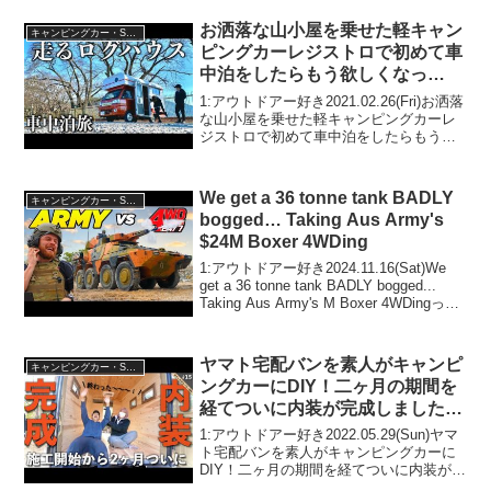
お洒落な山小屋を乗せた軽キャン
キャンピングカー・SUV人気車種
ピングカーレジストロで初めて車
中泊をしたらもう欲しくなっ
た・・・！
1:アウトドアー好き2021.02.26(Fri)お洒落
な山小屋を乗せた軽キャンピングカーレ
ジストロで初めて車中泊をしたらもう欲
しくなった・・・！って人気で話題らし
いぞ、見逃さないで！！2:アウトドアー
好き2021.02.26(Fri)この...
We get a 36 tonne tank BADLY
キャンピングカー・SUV人気車種
bogged… Taking Aus Army's
$24M Boxer 4WDing
1:アウトドアー好き2024.11.16(Sat)We
get a 36 tonne tank BADLY bogged...
Taking Aus Army's M Boxer 4WDingって
人気で話題らしいぞ、見逃さないで！！
2:アウ...
ヤマト宅配バンを素人がキャンピ
キャンピングカー・SUV人気車種
ングカーにDIY！二ヶ月の期間を
経てついに内装が完成しました！
【DIYキャンピングカー制作
1:アウトドアー好き2022.05.29(Sun)ヤマ
vol.15】
ト宅配バンを素人がキャンピングカーに
DIY！二ヶ月の期間を経てついに内装が完
成しました！【DIYキャンピングカー制作