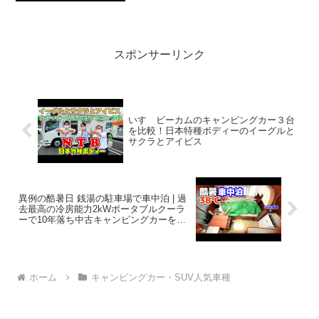
き2024.06.07(Fri)この動画は注目で...
スポンサーリンク
いすゞビーカムのキャンピングカー３台
を比較！日本特種ボディーのイーグルと
サクラとアイビス
異例の酷暑日 銭湯の駐車場で車中泊 | 過
去最高の冷房能力2kWポータブルクーラ
ーで10年落ち中古キャンピングカーを冷
えるのか検証 | 特別青マッシュ
ホーム
キャンピングカー・SUV人気車種