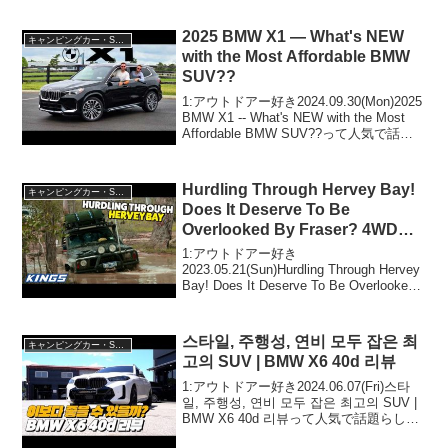
vol.15】って人気で話題らしいぞ、見逃さ
ないで！！2:アウトドアー...
2025 BMW X1 — What's NEW
キャンピングカー・SUV人気車種
with the Most Affordable BMW
SUV??
1:アウトドアー好き2024.09.30(Mon)2025
BMW X1 -- What's NEW with the Most
Affordable BMW SUV??って人気で話題
らしいぞ、見逃さないで！！2:アウトド
アー好き2024....
Hurdling Through Hervey Bay!
キャンピングカー・SUV人気車種
Does It Deserve To Be
Overlooked By Fraser? 4WD
Action #221
1:アウトドアー好き
2023.05.21(Sun)Hurdling Through Hervey
Bay! Does It Deserve To Be Overlooked
By Fraser? 4WD Action #221って人気で
話題...
스타일, 주행성, 연비 모두 잡은 최
キャンピングカー・SUV人気車種
고의 SUV | BMW X6 40d 리뷰
1:アウトドアー好き2024.06.07(Fri)스타
일, 주행성, 연비 모두 잡은 최고의 SUV |
BMW X6 40d 리뷰って人気で話題らしい
ぞ、見逃さないで！！2:アウトドアー好