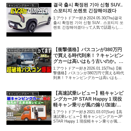
결국 출시 확정된 기아 신형 SUV..
キャンピングカー・SUV人気車種
스포티지 쏘렌토 긴장해야겠다
1:アウトドアー好き2024.05.30(Thu)결국
출시 확정된 기아 신형 SUV.. 스포티지 쏘
렌토 긴장해야겠다って人気で話題らしい
ぞ、見逃さないで！！2:アウトドアー好
き2024.05.30(Thu)この動画は注目です！
3:ア...
【衝撃価格】バスコンが380万円
キャンピングカー・SUV人気車種
で買える時代到来！？キャンピン
グカーは高いはもう古いのか。50
代からでも夢を叶えられるキャン
1:アウトドアー好き2026.01.15(Thu)【衝
ピングカーが入庫！！
撃価格】バスコンが380万円で買える時代
到来！？キャンピングカーは高いはもう
古いのか。50代からでも夢を叶えられる
キャンピングカーが入庫！！って人気で
話題らしいぞ、見逃さないで！！2:ア...
【高速試乗レビュー】軽キャンピ
キャンピングカー・SUV人気車種
ングカーJP STAR Happy 1 現役
軽キャン乗りが風の煽り/加速/登
り をチェックしてきました
1:アウトドアー好き2021.03.07(Sun)【高
速試乗レビュー】軽キャンピングカーJP
STAR Happy 1 現役軽キャン乗りが風の
煽り/加速/登り をチェックしてきました
って人気で話題らしいぞ、見逃さない