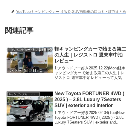
YouTubeキャンピングカー,４ＷＤ,SUV自動車の口コミ・評判まとめ
関連記事
軽キャンピングカーで始まる第二
キャンピングカー・SUV人気車種
の人生｜レジストロ 週末車中泊
レビュー
1:アウトドアー好き2025.12.22(Mon)軽キ
ャンピングカーで始まる第二の人生｜レ
ジストロ 週末車中泊レビューって人気で
話題らしいぞ、見逃さないで！！2:アウ
トドアー好き2025.12.22(Mon)この動画は
注目です！3:アウトド...
New Toyota FORTUNER 4WD (
キャンピングカー・SUV人気車種
2025 ) – 2.8L Luxury 7Seaters
SUV | exterior and interior
1:アウトドアー好き2025.02.04(Tue)New
Toyota FORTUNER 4WD ( 2025 ) - 2.8L
Luxury 7Seaters SUV | exterior and
interiorって人気で話題らしいぞ、...