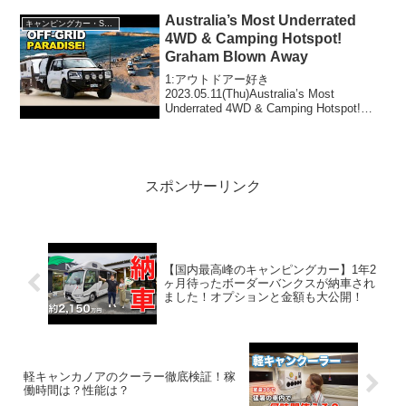
で！！2:アウトドアー好...
Australia’s Most Underrated
キャンピングカー・SUV人気車種
4WD & Camping Hotspot!
Graham Blown Away
1:アウトドアー好き
2023.05.11(Thu)Australia’s Most
Underrated 4WD & Camping Hotspot!
Graham Blown Awayって人気で話題らし
いぞ、見逃さないで！！2:アウトドア...
スポンサーリンク
【国内最高峰のキャンピングカー】1年2
ヶ月待ったボーダーバンクスが納車され
ました！オプションと金額も大公開！
軽キャンカノアのクーラー徹底検証！稼
働時間は？性能は？