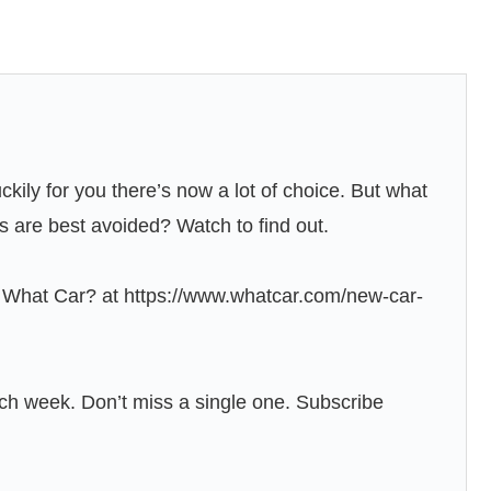
kily for you there’s now a lot of choice. But what
s are best avoided? Watch to find out.
 What Car? at https://www.whatcar.com/new-car-
h week. Don’t miss a single one. Subscribe