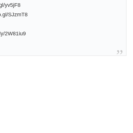
gl/yv5jF8
o.gl/SJzmT8
t.ly/2W81iu9