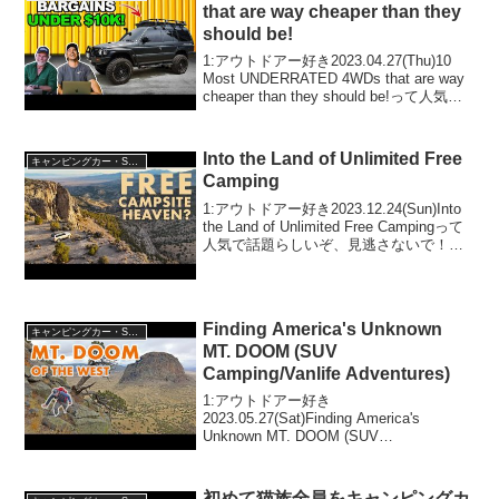
that are way cheaper than they
should be!
1:アウトドアー好き2023.04.27(Thu)10
Most UNDERRATED 4WDs that are way
cheaper than they should be!って人気で
話題らしいぞ、見逃さないで！！2:アウ
トドアー好き...
Into the Land of Unlimited Free
キャンピングカー・SUV人気車種
Camping
1:アウトドアー好き2023.12.24(Sun)Into
the Land of Unlimited Free Campingって
人気で話題らしいぞ、見逃さないで！！
2:アウトドアー好き2023.12.24(Sun)この
動画は注目です！3...
Finding America's Unknown
キャンピングカー・SUV人気車種
MT. DOOM (SUV
Camping/Vanlife Adventures)
1:アウトドアー好き
2023.05.27(Sat)Finding America's
Unknown MT. DOOM (SUV
Camping/Vanlife Adventures)って人気で
話題らしいぞ、見逃さないで！！2:アウ
トドアー...
初めて猫族全員をキャンピングカ