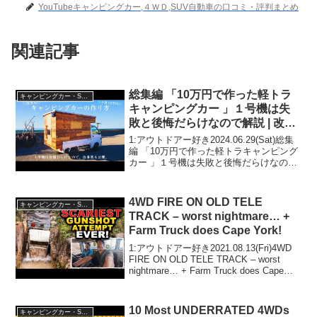
YouTubeキャンピングカー,４ＷＤ,SUV自動車の口コミ・評判まとめ
関連記事
総集編 「10万円で作った軽トラ
キャンピングカー・SUV人気車種
キャンピングカー 」１号機は失
敗と後悔だらけなので解説 | 改良
版
1:アウトドアー好き2024.06.29(Sat)総集
編 「10万円で作った軽トラキャンピング
カー 」１号機は失敗と後悔だらけなので
解説 | 改良版って人気で話題らしいぞ、
見逃さないで！！2:アウトドアー好き
2024.06.29(Sat)こ...
4WD FIRE ON OLD TELE
キャンピングカー・SUV人気車種
TRACK – worst nightmare… +
Farm Truck does Cape York!
1:アウトドアー好き2021.08.13(Fri)4WD
FIRE ON OLD TELE TRACK – worst
nightmare… + Farm Truck does Cape
York!って人気で話題らしいぞ、見逃さな
いで！！2...
10 Most UNDERRATED 4WDs
キャンピングカー・SUV人気車種