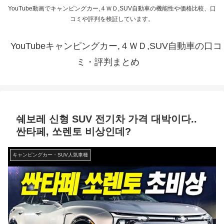
YouTube動画でキャンピングカー,４ＷＤ,SUV自動車の機能性や価格比較、口
コミや評判を検証しています。
YouTubeキャンピングカー,４ＷＤ,SUV自動車の口コ
ミ・評判まとめ
쉐보레 신형 SUV 전기차 가격 대박이다..
싼타페, 쏘렌토 비상인데?
キャンピングカー・SUV人気車種