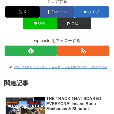
シェアする
X
Facebook
はてブ
LINE
コピー
wpmasterをフォローする
YouTubeキャンピングカー,４ＷＤ,SUV自動車の口コミ・評判まとめ
関連記事
THE TRACK THAT SCARED
キャンピングカー・SUV人気車種
EVERYONE! Insane Bush
Mechanics & Shauno’s
Funniest Cook-Up Ever!