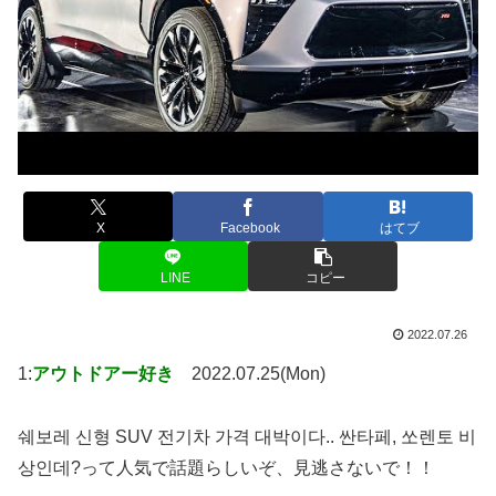
X
Facebook
はてブ
LINE
コピー
2022.07.26
1:
アウトドアー好き
2022.07.25(Mon)
쉐보레 신형 SUV 전기차 가격 대박이다.. 싼타페, 쏘렌토 비
상인데?って人気で話題らしいぞ、見逃さないで！！