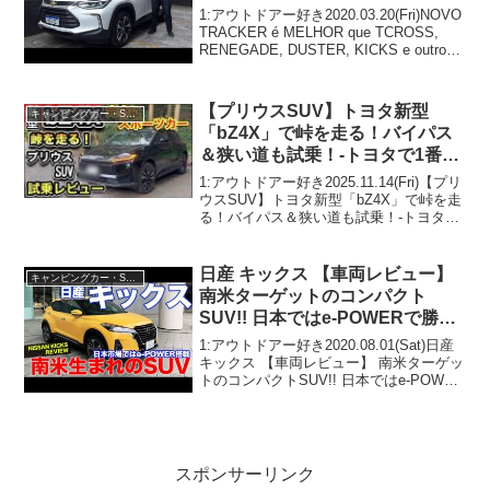
1:アウトドアー好き2020.03.20(Fri)NOVO
TRACKER é MELHOR que TCROSS,
RENEGADE, DUSTER, KICKS e outros
SUV?って人気で話題らしいぞ、見逃さな
いで！！2:アウ...
【プリウスSUV】トヨタ新型
キャンピングカー・SUV人気車種
「bZ4X」で峠を走る！バイパス
＆狭い道も試乗！-トヨタで1番楽
しいSUV-
1:アウトドアー好き2025.11.14(Fri)【プリ
ウスSUV】トヨタ新型「bZ4X」で峠を走
る！バイパス＆狭い道も試乗！-トヨタで
1番楽しいSUV-って人気で話題らしい
ぞ、見逃さないで！！2:アウトドアー好
き2025.11.14(Fr...
日産 キックス 【車両レビュー】
キャンピングカー・SUV人気車種
南米ターゲットのコンパクト
SUV!! 日本ではe-POWERで勝
負!! NISSAN KICKS E-CarLife
1:アウトドアー好き2020.08.01(Sat)日産
with 五味やすたか
キックス 【車両レビュー】 南米ターゲッ
トのコンパクトSUV!! 日本ではe-POWER
で勝負!! NISSAN KICKS E-CarLife with
五味やすたかって人気で話題ら...
スポンサーリンク