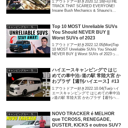
1:アウトドアー好き2020.12.18(Fri)THE
TRACK THAT SCARED EVERYONE!
Insane Bush Mechanics & Shauno’s
Funniest Cook-Up Ever!って人気で話題
ら...
Top 10 MOST Unreliable SUVs
キャンピングカー・SUV人気車種
You Should NEVER BUY ||
Worst SUVs of 2023
1:アウトドアー好き2022.12.05(Mon)Top
10 MOST Unreliable SUVs You Should
NEVER BUY || Worst SUVs of 2023って
人気で話題らしいぞ、見逃さないで！！
2:アウト...
ハイエースキャンピングで はじ
キャンピングカー・SUV人気車種
めての車中泊♪道の駅 常陸大宮 か
わプラザ【週刊ハイエース】#13
1:アウトドアー好き2022.10.04(Tue)ハイ
エースキャンピングで はじめての車中泊
♪道の駅 常陸大宮 かわプラザ【週刊ハイ
エース】#13って人気で話題らしいぞ、見
逃さないで！！2:アウトドアー好き
2022.10.04(Tue)この...
NOVO TRACKER é MELHOR
キャンピングカー・SUV人気車種
que TCROSS, RENEGADE,
DUSTER, KICKS e outros SUV?