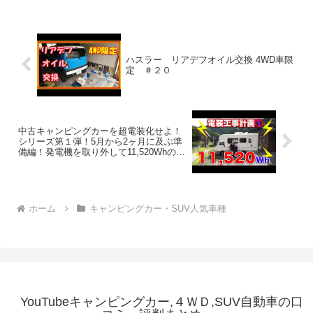
ハスラー リアデフオイル交換 4WD車限
定 ＃２０
中古キャンピングカーを超電装化せよ！
シリーズ第１弾！5月から2ヶ月に及ぶ準
備編！発電機を取り外して11,520Whのリ
チウムイオンに変える！①
ホーム
キャンピングカー・SUV人気車種
YouTubeキャンピングカー,４ＷＤ,SUV自動車の口