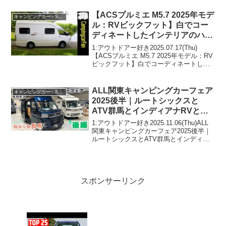
る✦narrow銀河の内装紹介✦って人気で話
題らしいぞ、見逃さないで！...
【ACSプルミエ M5.7 2025年モデ
キャンピングカー・SUV人気車種
ル：RVビックフット】白でコー
ディネートしたインテリアのハイ
エースキャブコン
1:アウトドアー好き2025.07.17(Thu)
【ACSプルミエ M5.7 2025年モデル：RV
ビックフット】白でコーディネートした
インテリアのハイエースキャブコンって
人気で話題らしいぞ、見逃さないで！！
2:アウトドアー好き2025.0...
ALL関東キャンピングカーフェア
キャンピングカー・SUV人気車種
2025後半｜ルートシックスと
ATV群馬とインディアナRVとレ
クビィとADRIAとフィールドラ
1:アウトドアー好き2025.11.06(Thu)ALL
イフとロータスRVとセキソーボ
関東キャンピングカーフェア2025後半｜
ルートシックスとATV群馬とインディア
ディとバンテックとティピーアウ
ナRVとレクビィとADRIAとフィールドラ
トドアデザイン
イフとロータスRVとセキソーボディとバ
ンテックとティピーアウトド...
スポンサーリンク