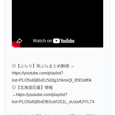
◎【ぶらり】街ぶらまとめ動画 →
https://youtube.com/playlist?
list=PLO5sI0jBlvEc5d3g1HkmiQI_85Eildf0k
◎【北海道応援】情報
→https://youtube.com/playlist?
list=PLO5sI0jBlvEf83cdrOS1L_sUzwfUlYL7X