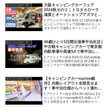
画は注目です！3:アウト...
大阪キャンピングカーフェア
キャンピングカー・SUV人気車種
2024秋その２｜トヨタカローラ
滋賀とオートショップアズマとグ
ランドモーターとRVビックフッ
1:アウトドアー好き2024.12.13(Fri)大阪キ
トとMDNマドンナとOZとネスト
ャンピングカーフェア2024秋その２｜ト
ヨタカローラ滋賀とオートショップアズ
ツールズと岡モータースとバンテ
マとグランドモーターとRVビックフット
ックとRVトラスト
とMDNマドンナとOZとネストツールズと
岡モータースとバンテックとRV...
46歳ひとり5日間出張車中泊生活 |
キャンピングカー・SUV人気車種
中古軽キャンピングカーで東京都
内駐車場や高速SAで車中泊しな
がら生活
1:アウトドアー好き2024.03.02(Sat)46歳
ひとり5日間出張車中泊生活 |中古軽キャ
ンピングカーで東京都内駐車場や高速SA
で車中泊しながら生活って人気で話題ら
しいぞ、見逃さないで！！2:アウトドア
ー好き2024.03.02(Sa...
【キャンピングカーnarrow銀
キャンピングカー・SUV人気車種
河】内装レイアウト全部見せま
す！車中泊仕様からペット連れ仕
様まで展開だけで6パターンもあ
1:アウトドアー好き2024.08.18(Sun)【キ
る✦narrow銀河の内装紹介✦
ャンピングカーnarrow銀河】内装レイア
ウト全部見せます！車中泊仕様からペッ
ト連れ仕様まで展開だけで6パターンもあ