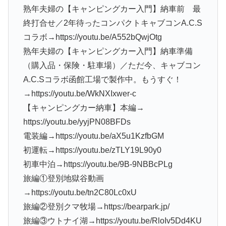
熟年夫婦の【キャンピングカー入門】納車前 最
終打合せ／2年待ったコンパクトキャブコンA.C.S
コラボ→https://youtu.be/A552bQwjOtg
熟年夫婦の【キャンピングカー入門】納車準備
（購入品・保険・駐車場）／ただ今、キャブコン
A.C.Sコラボ函館工場で製作中。もうすぐ！
→https://youtu.be/WkNXIxwer-c
【キャンピングカー納車】本編→
https://youtu.be/yyjPN08BFDs
電装編→https://youtu.be/aX5u1KzfbGM
初運転→https://youtu.be/zTLY19L90y0
初車中泊→https://youtu.be/9B-9NBBcPLg
旅編①登別地獄谷動画
→https://youtu.be/tn2C80Lc0xU
旅編②登別クマ牧場→https://bearpark.jp/
旅編③ウトナイ湖→https://youtu.be/RloIv5Dd4KU